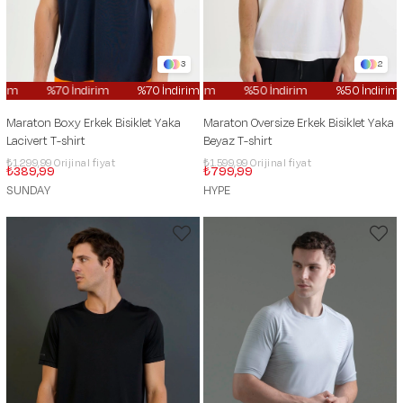
3
2
im
%70 İndirim
%70 İndirim
%50 İndirim
%70 İndirim
%50 İndirim
%70 İndirim
%50 İndirim
Maraton Boxy Erkek Bisiklet Yaka
Maraton Oversize Erkek Bisiklet Yaka
Lacivert T-shirt
Beyaz T-shirt
₺1.299,99
₺1.599,99
₺389,99
₺799,99
SUNDAY
HYPE