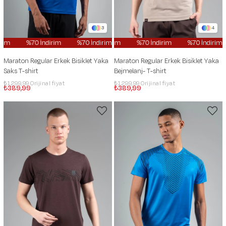
3
4
im
%70 İndirim
%70 İndirim
%70 İndirim
%70 İndirim
%70 İndirim
%70 İndirim
%70 İndirim
Maraton Regular Erkek Bisiklet Yaka
Maraton Regular Erkek Bisiklet Yaka
Saks T-shirt
Bejmelanj- T-shirt
₺1.299,99
₺1.299,99
₺389,99
₺389,99