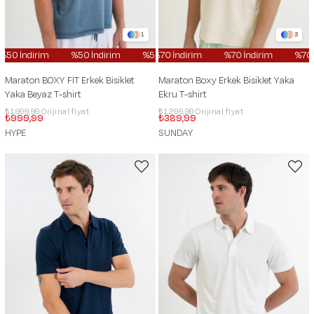
1
3
0 İndirim
%50 İndirim
%50 İndirim
%70 İndirim
%50 İndirim
%70 İndirim
%50 İndi
%70 İn
Maraton BOXY FİT Erkek Bisiklet
Maraton Boxy Erkek Bisiklet Yaka
Yaka Beyaz T-shirt
Ekru T-shirt
₺1.999,99
₺1.299,99
₺999,99
₺389,99
HYPE
SUNDAY