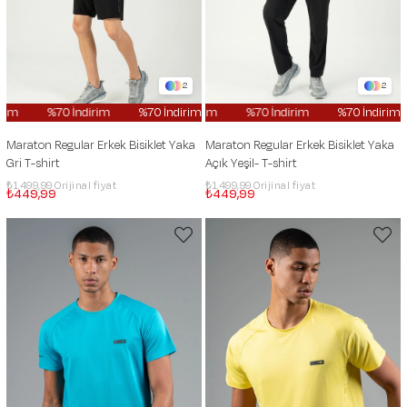
2
2
im
%70 İndirim
%70 İndirim
%70 İndirim
%70 İndirim
%70 İndirim
%70 İndirim
%70 İndirim
Maraton Regular Erkek Bisiklet Yaka
Maraton Regular Erkek Bisiklet Yaka
Gri T-shirt
Açık Yeşil- T-shirt
₺1.499,99
₺1.499,99
₺449,99
₺449,99