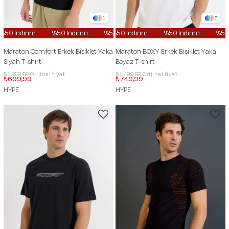
1
2
0 İndirim
%50 İndirim
%50 İndirim
%50 İndirim
%50 İndirim
%50 İndirim
%50 İndi
%50 İ
Maraton Comfort Erkek Bisiklet Yaka
Maraton BOXY Erkek Bisiklet Yaka
Siyah T-shirt
Beyaz T-shirt
₺1.399,99
₺1.499,99
₺699,99
₺749,99
HYPE
HYPE