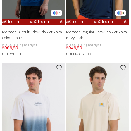
4
1
0 İndirim
%50 İndirim
%50 İndirim
%50 İndirim
%50 İndirim
%50 İndirim
%50 İndi
%50 İ
Maraton SlimFit Erkek Bisiklet Yaka
Maraton Regular Erkek Bisiklet Yaka
Saks- T-shirt
Navy T-shirt
₺1.999,99
₺1.899,99
₺999,99
₺949,99
ULTRALIGHT
SUPERSTRETCH