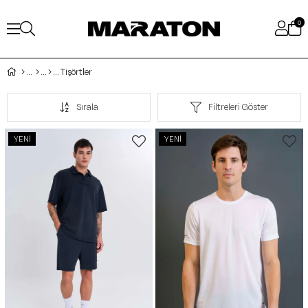
0
Tişörtler
Sırala
Filtreleri Göster
YENI
YENI
ÜRÜN
ÜRÜN