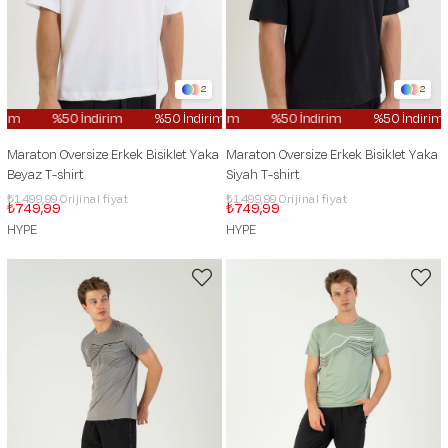
2
2
im
%50 İndirim
%50 İndirim
%50 İndirim
%50 İndirim
%50 İndirim
%50 İndirim
%50 İndirim
Maraton Oversize Erkek Bisiklet Yaka
Maraton Oversize Erkek Bisiklet Yaka
Beyaz T-shirt
Siyah T-shirt
₺1.499,99
₺1.499,99
₺749,99
₺749,99
HYPE
HYPE