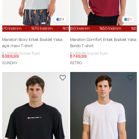
3
1
70 İndirim
%70 İndirim
%70 İndirim
%50 İndirim
%70 İndirim
%50 İndirim
%70 İndi
%50 İ
Maraton Boxy Erkek Bisiklet Yaka
Maraton Comfort Erkek Bisiklet Yaka
açık mavi T-shirt
Bordo T-shirt
₺1.299,99
₺1.499,99
₺389,99
₺749,99
SUNDAY
RETRO