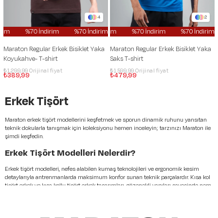
4
2
im
%70 İndirim
%70 İndirim
%70 İndirim
%70 İndirim
%70 İndirim
%70 İndirim
%70 İndirim
Maraton Regular Erkek Bisiklet Yaka
Maraton Regular Erkek Bisiklet Yaka
Koyukahve- T-shirt
Saks T-shirt
₺1.299,99
₺1.599,99
₺389,99
₺479,99
Erkek Tişört
Maraton erkek tişört modellerini keşfetmek ve sporun dinamik ruhunu yansıtan
teknik dokularla tanışmak için koleksiyonu hemen inceleyin; tarzınızı Maraton ile
şimdi keşfedin.
Erkek Tişört Modelleri Nelerdir?
Erkek tişört modelleri, nefes alabilen kumaş teknolojileri ve ergonomik kesim
detaylarıyla antrenmanlarda maksimum konfor sunan teknik parçalardır. Kısa kol
tişört erkek ve kısa kollu tişört erkek tasarımları, gözenekli yapıları sayesinde nem
yönetimini optimize ederek vücut ısısını dengeler. Kaliteli erkek tişört seçkisi, her
hareketi destekleyen esnek lif yapılarıyla profesyonel bir kullanım deneyimi vaat
eder. Erkek tişört modelleri, liflerin dayanıklılığı ve dikiş mukavemeti sayesinde