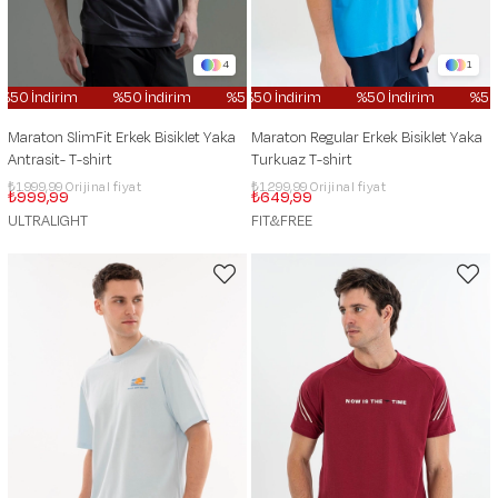
4
1
0 İndirim
%50 İndirim
%50 İndirim
%50 İndirim
%50 İndirim
%50 İndirim
%50 İndi
%50 İ
Maraton SlimFit Erkek Bisiklet Yaka
Maraton Regular Erkek Bisiklet Yaka
Antrasit- T-shirt
Turkuaz T-shirt
₺1.999,99
₺1.299,99
₺999,99
₺649,99
ULTRALIGHT
FIT&FREE