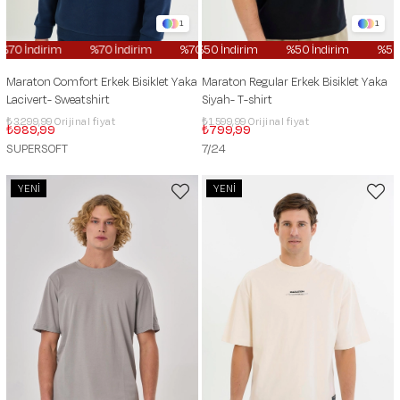
1
1
70 İndirim
%70 İndirim
%70 İndirim
%50 İndirim
%70 İndirim
%50 İndirim
%70 İndi
%50 İ
Maraton Comfort Erkek Bisiklet Yaka
Maraton Regular Erkek Bisiklet Yaka
Lacivert- Sweatshirt
Siyah- T-shirt
₺3.299,99
₺1.599,99
₺989,99
₺799,99
SUPERSOFT
7/24
YENI
YENI
ÜRÜN
ÜRÜN