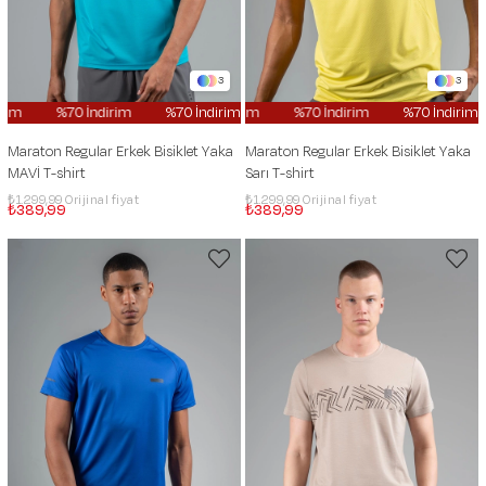
3
3
im
%70 İndirim
%70 İndirim
%70 İndirim
%70 İndirim
%70 İndirim
%70 İndirim
%70 İndirim
Maraton Regular Erkek Bisiklet Yaka
Maraton Regular Erkek Bisiklet Yaka
MAVİ T-shirt
Sarı T-shirt
₺1.299,99
₺1.299,99
₺389,99
₺389,99