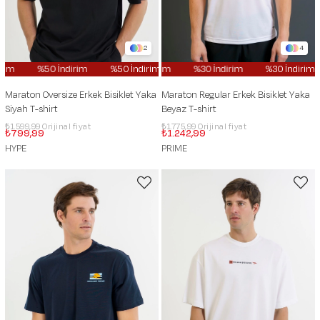
2
4
im
%50 İndirim
%50 İndirim
%30 İndirim
%50 İndirim
%30 İndirim
%50 İndirim
%30 İndirim
Maraton Oversize Erkek Bisiklet Yaka
Maraton Regular Erkek Bisiklet Yaka
Siyah T-shirt
Beyaz T-shirt
₺1.599,99
₺1.775,99
₺799,99
₺1.242,99
HYPE
PRIME