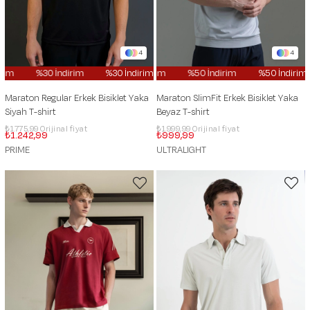
4
4
im
%30 İndirim
%30 İndirim
%50 İndirim
%30 İndirim
%50 İndirim
%30 İndirim
%50 İndirim
Maraton Regular Erkek Bisiklet Yaka
Maraton SlimFit Erkek Bisiklet Yaka
Siyah T-shirt
Beyaz T-shirt
₺1.775,99
₺1.999,99
₺1.242,99
₺999,99
PRIME
ULTRALIGHT