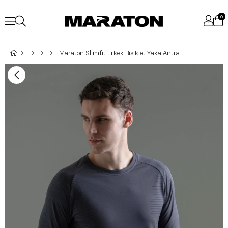
0
Maraton Slimfit Erkek Bisiklet Yaka Antrasit- T-shirt