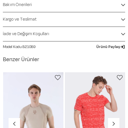
İçerik / Bileşen:
%58 Polyamide %42 Polyester
Bakım Önerileri
Kalıp / Form:
SlimFit
Mevsim:
İlkbahar-Yaz
Kargo ve Teslimat
İade ve Değişim Koşulları
821089
Ürünü Paylaş
Benzer Ürünler