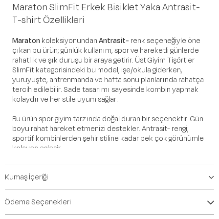
Maraton SlimFit Erkek Bisiklet Yaka Antrasit-
T-shirt Özellikleri
Maraton
koleksiyonundan
Antrasit-
renk seçeneğiyle öne
çıkan bu ürün; günlük kullanım, spor ve hareketli günlerde
rahatlık ve şık duruşu bir araya getirir. Üst Giyim Tişörtler
SlimFit kategorisindeki bu model; işe/okula giderken,
yürüyüşte, antrenmanda ve hafta sonu planlarında rahatça
tercih edilebilir. Sade tasarımı sayesinde kombin yapmak
kolaydır ve her stile uyum sağlar.
Bu ürün spor giyim tarzında doğal duran bir seçenektir. Gün
boyu rahat hareket etmenizi destekler. Antrasit- rengi;
sportif kombinlerden şehir stiline kadar pek çok görünümle
kolayca eşleşir.
Öne Çıkan Detaylar
Kumaş İçeriği
Marka:
Maraton
Renk:
Antrasit-
Ödeme Seçenekleri
Ürün Niteliği:
Üst Giyim Tişörtler SlimFit