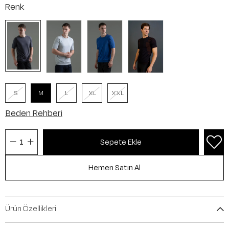
Renk
S
M
L
XL
XXL
Beden Rehberi
Ürün Özellikleri