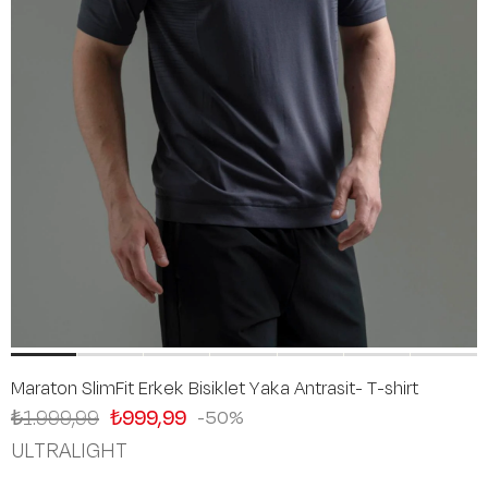
Maraton SlimFit Erkek Bisiklet Yaka Antrasit- T-shirt
₺1.999,99
₺999,99
50
ULTRALIGHT