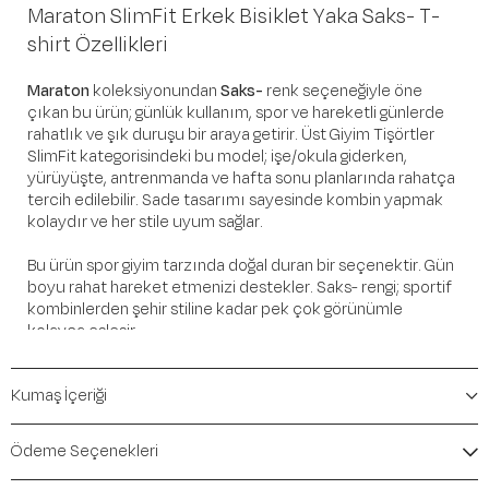
Maraton SlimFit Erkek Bisiklet Yaka Saks- T-
shirt Özellikleri
Maraton
koleksiyonundan
Saks-
renk seçeneğiyle öne
çıkan bu ürün; günlük kullanım, spor ve hareketli günlerde
rahatlık ve şık duruşu bir araya getirir. Üst Giyim Tişörtler
SlimFit kategorisindeki bu model; işe/okula giderken,
yürüyüşte, antrenmanda ve hafta sonu planlarında rahatça
tercih edilebilir. Sade tasarımı sayesinde kombin yapmak
kolaydır ve her stile uyum sağlar.
Bu ürün spor giyim tarzında doğal duran bir seçenektir. Gün
boyu rahat hareket etmenizi destekler. Saks- rengi; sportif
kombinlerden şehir stiline kadar pek çok görünümle
kolayca eşleşir.
Öne Çıkan Detaylar
Kumaş İçeriği
Marka:
Maraton
Renk:
Saks-
Ödeme Seçenekleri
Ürün Niteliği:
Üst Giyim Tişörtler SlimFit