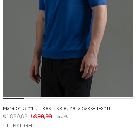
Maraton SlimFit Erkek Bisiklet Yaka Saks- T-shirt
₺1.999,99
₺999,99
50
ULTRALIGHT