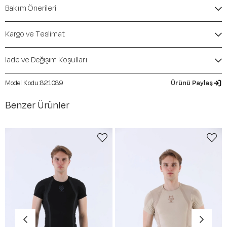
İçerik / Bileşen:
%58 Polyamide %42 Polyester
Bakım Önerileri
Kalıp / Form:
SlimFit
Mevsim:
İlkbahar-Yaz
Kargo ve Teslimat
İade ve Değişim Koşulları
821089
Ürünü Paylaş
Benzer Ürünler