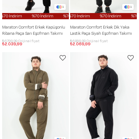
1
1
70 İndirim
%70 İndirim
%70 İndirim
%70 İndirim
%70 İndirim
%70 İndirim
%70 İndi
%70 İn
Maraton Comfort Erkek Kapüşonlu
Maraton Comfort Erkek Dik Yaka
Ribana Paça Sarı Eşofman Takımı
Lastik Paça Siyah Eşofman Takımı
₺6.799,99
₺6.899,99
₺2.039,99
₺2.069,99