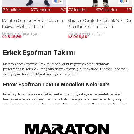
1
1
70 İndirim
%70 İndirim
%70 İndirim
%70 İndirim
%70 İndirim
%70 İndirim
%70 İndi
%70 İn
Maraton Comfort Erkek Kapüşonlu
Maraton Comfort Erkek Dik Yaka Dar
Lacivert Eşofman Takımı
Paça Sarı Eşofman Takımı
₺6.499,99
₺6.899,99
₺1.949,99
₺2.069,99
Erkek Eşofman Takımı
Maraton erkek eşofman takımı modellerini keşfetmek ve antrenman
performansını teknik kumaşlarla desteklemek için koleksiyonu hemen inceleyin;
aktif yaşam tarzınızı Maraton ile şimdi keşfedin.
Erkek Eşofman Takımı Modelleri Nelerdir?
Erkek eşofman takımı modelleri, antrenman yoğunluğuna ve günlük hareket
temposuna uyum sağlayan teknik dokuları ve ergonomik kesim hatlarıyla spor
giyimde bütünsel bir konfor sunar. Eşofman takımı modelleri arasında bulunan
erkek spor eşofman takımı seçenekleri, nefes alabilen lif yapıları sayesinde nem
yönetimini optimize ederek vücut ısısını dengede tutar. Erkek kalın eşofman
takımı tasarımları kış aylarında termal koruma sağlarken, koşu eşofman takımı
erkek alternatifleri hafifliği ve esnekliğiyle öne çıkan ürünlerdir.
Takım eşofman erkek seçkisi, alt ve üst parçanın teknik uyumu sayesinde