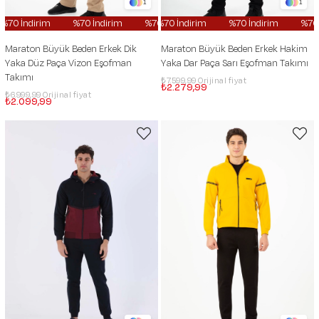
1
1
70 İndirim
%70 İndirim
%70 İndirim
%70 İndirim
%70 İndirim
%70 İndirim
%70 İndi
%70 İn
Maraton Büyük Beden Erkek Dik
Maraton Büyük Beden Erkek Hakim
Yaka Düz Paça Vizon Eşofman
Yaka Dar Paça Sarı Eşofman Takımı
Takımı
₺7.599,99
₺2.279,99
₺6.999,99
₺2.099,99