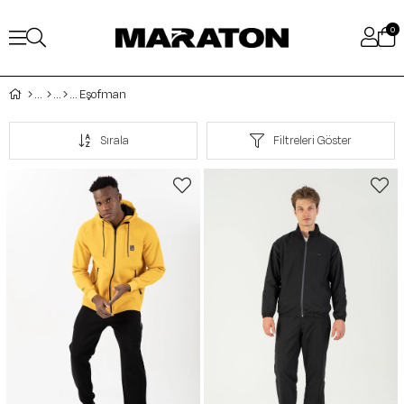
0
Eşofman
Sırala
Filtreleri Göster