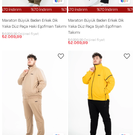
2
2
70 İndirim
%70 İndirim
%70 İndirim
%70 İndirim
%70 İndirim
%70 İndirim
%70 İndi
%70 İn
Maraton Büyük Beden Erkek Dik
Maraton Büyük Beden Erkek Dik
Yaka Düz Paça Haki Eşofman Takımı
Yaka Düz Paça Siyah Eşofman
Takımı
₺6.899,99
₺2.069,99
₺6.899,99
₺2.069,99