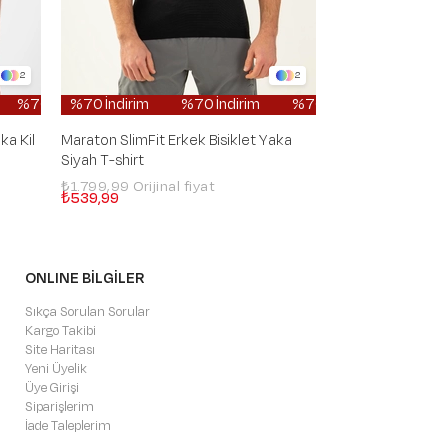
2
2
irim
dirim
%70 İndirim
%70 İndirim
%70 İndirim
%70 İndirim
%70 İndirim
%70 İndirim
%70 İndirim
%70 İndirim
%70 İndirim
%70 İndirim
%70 İndirim
%70 İndirim
%70 İndirim
%70 İndirim
%70 İndirim
%70 İndi
%70 İnd
%70 İnd
ka Kil
Maraton SlimFit Erkek Bisiklet Yaka
Maraton SlimFit 
Siyah T-shirt
Beyaz T-shirt
₺1.799,99
₺1.799,99
₺539,99
₺539,99
ONLINE BİLGİLER
Sıkça Sorulan Sorular
Kargo Takibi
Site Haritası
Yeni Üyelik
Üye Girişi
Siparişlerim
İade Taleplerim