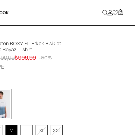
LOOK
0
ton BOXY FİT Erkek Bisiklet
 Beyaz T-shirt
999,99
₺999,99
50
PE
M
L
XL
XXL