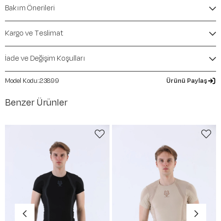
İçerik / Bileşen:
%100 Cotton
Bakım Önerileri
Kalıp / Form:
BOXY
Mevsim:
İlkbahar-Yaz
Kargo ve Teslimat
İade ve Değişim Koşulları
23899
Ürünü Paylaş
Benzer Ürünler