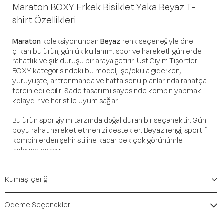
Maraton BOXY Erkek Bisiklet Yaka Beyaz T-
shirt Özellikleri
Maraton
koleksiyonundan
Beyaz
renk seçeneğiyle öne
çıkan bu ürün; günlük kullanım, spor ve hareketli günlerde
rahatlık ve şık duruşu bir araya getirir. Üst Giyim Tişörtler
BOXY kategorisindeki bu model; işe/okula giderken,
yürüyüşte, antrenmanda ve hafta sonu planlarında rahatça
tercih edilebilir. Sade tasarımı sayesinde kombin yapmak
kolaydır ve her stile uyum sağlar.
Bu ürün spor giyim tarzında doğal duran bir seçenektir. Gün
boyu rahat hareket etmenizi destekler. Beyaz rengi; sportif
kombinlerden şehir stiline kadar pek çok görünümle
kolayca eşleşir.
Öne Çıkan Detaylar
Kumaş İçeriği
Marka:
Maraton
Renk:
Beyaz
Ödeme Seçenekleri
Ürün Niteliği:
Üst Giyim Tişörtler BOXY