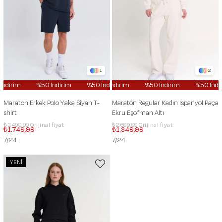
1
2
%50 İndirim
%50 İndirim
%50 İndirim
%50 İndirim
%50 İndirim
%50 İndirim
%50 İnd
%50 
Maraton Erkek Polo Yaka Siyah T-
Maraton Regular Kadın İspanyol Paça
shirt
Ekru Eşofman Altı
₺3.499,99
₺2.699,99
₺1.749,99
₺1.349,99
7/24
7/24
YENI
ÜRÜN