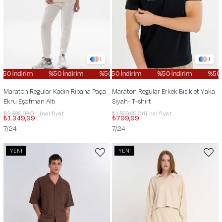
1
1
%50 İndirim
%50 İndirim
%50 İndirim
%50 İndirim
%50 İndirim
%50 İndirim
%50
Maraton Regular Kadın Ribana Paça
Maraton Regular Erkek Bisiklet Yaka
Ekru Eşofman Altı
Siyah- T-shirt
₺2.699,99
₺1.599,99
₺1.349,99
₺799,99
7/24
7/24
YENI
YENI
ÜRÜN
ÜRÜN