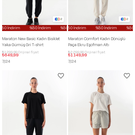
2
2
%50 İndirim
%50 İndirim
%50 İndirim
%50 İndirim
%50 İndirim
%50 İndirim
%50
Maraton New Basic Kadın Bisiklet
Maraton Comfort Kadın Dönüşlü
Yaka Gümüş Gri T-shirt
Paça Ekru Eşofman Altı
₺1.299,99
₺2.299,99
₺649,99
₺1.149,99
7/24
7/24