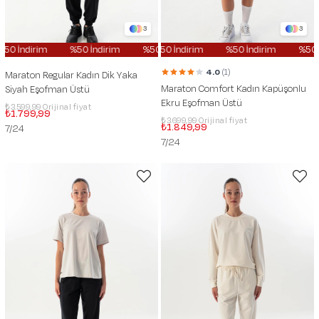
3
3
%50 İndirim
%50 İndirim
%50 İndirim
%50 İndirim
%50 İndirim
%50 İndirim
%50
4.0
(1)
Maraton Regular Kadın Dik Yaka
Maraton Comfort Kadın Kapüşonlu
Siyah Eşofman Üstü
Ekru Eşofman Üstü
₺3.599,99
₺1.799,99
₺3.699,99
₺1.849,99
7/24
7/24