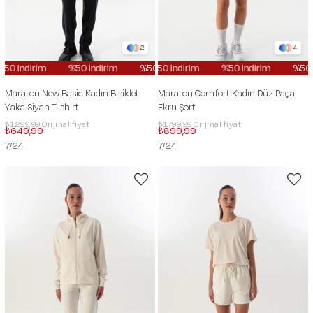
2
4
%50 İndirim
%50 İndirim
%50 İndirim
%50 İndirim
%50 İndirim
%50 İndirim
%50
Maraton New Basic Kadın Bisiklet
Maraton Comfort Kadın Düz Paça
Yaka Siyah T-shirt
Ekru Şort
₺1.299,99
₺1.799,99
₺649,99
₺899,99
7/24
7/24