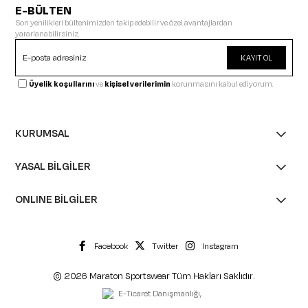
E-BÜLTEN
Son yenilikleri bültenimizden takip edebilir ve özel avantajlardan
yararlanabilirsiniz.
KAYIT OL
Üyelik koşullarını
ve
kişisel verilerimin
korunmasını kabul ediyorum.
KURUMSAL
YASAL BİLGİLER
ONLINE BİLGİLER
Facebook
Twitter
Instagram
© 2026 Maraton Sportswear Tüm Hakları Saklıdır.