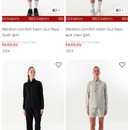
4
4
%50 İndirim
%50 İndirim
%50 İndirim
%50 İndirim
%50 İndirim
%50 İndirim
%50
Maraton Comfort Kadın Düz Paça
Maraton Comfort Kadın Düz Paça
Siyah Şort
açık mavi Şort
₺1.799,99
₺1.799,99
₺899,99
₺899,99
7/24
7/24