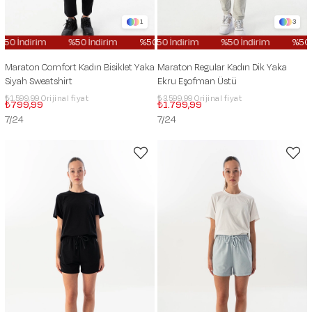
1
3
%50 İndirim
%50 İndirim
%50 İndirim
%50 İndirim
%50 İndirim
%50 İndirim
%50
Maraton Comfort Kadın Bisiklet Yaka
Maraton Regular Kadın Dik Yaka
Siyah Sweatshirt
Ekru Eşofman Üstü
₺1.599,99
₺3.599,99
₺799,99
₺1.799,99
7/24
7/24