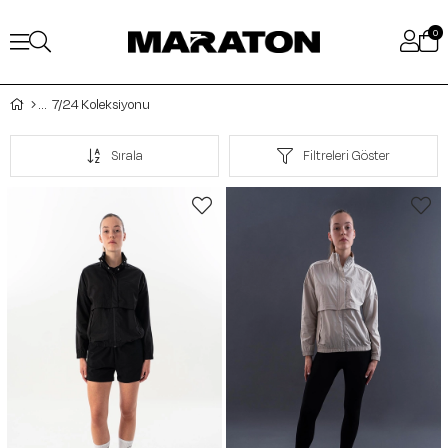
0
7/24 Koleksiyonu
Sırala
Filtreleri Göster