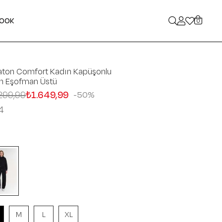
LOOK
0
aton Comfort Kadın Kapüşonlu
ah Eşofman Üstü
299,99
₺1.649,99
50
4
M
L
XL