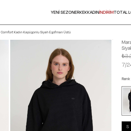
YENİ SEZON
ERKEK
KADIN
İNDİRİM
TOTAL 
 Comfort Kadın Kapüşonlu Siyah Eşofman Üstü
Mar
Siy
₺3.
7/2
Renk
S