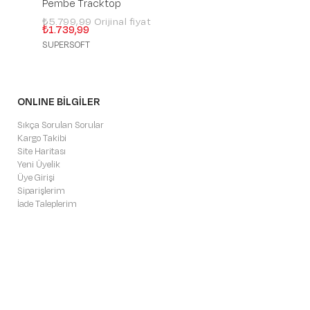
Pembe Tracktop
Antrasit Eşofma
₺5.799,99
₺4.699,99
₺1.739,99
₺2.349,99
SUPERSOFT
ULTRALIGHT
ONLINE BİLGİLER
Sıkça Sorulan Sorular
Kargo Takibi
Site Haritası
Yeni Üyelik
Üye Girişi
Siparişlerim
İade Taleplerim