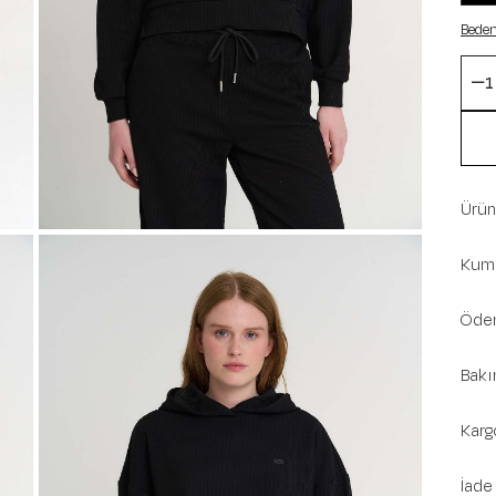
Beden
Ürün 
Kuma
Ödem
Bakı
Karg
İade