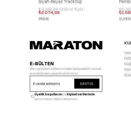
Siyah-Beyaz Tracktop
Pembe
₺4.149,99
₺5.2
₺2.074,99
₺1.58
PRIME
SUPER
KU
Hak
Pol
E-BÜLTEN
Mağ
Son yenilikleri bültenimizden takip edebilir ve özel
Mar
avantajlardan yararlanabilirsiniz.
Bize
KAYIT OL
Üyelik koşullarını
ve
kişisel verilerimin
korunmasını kabul ediyorum.