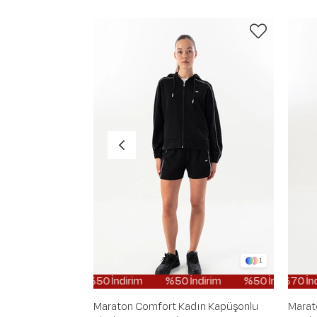
1
%50 İndirim
%50 İndirim
%50 İndirim
%70 İndirim
%50 İ
Maraton Comfort Kadın Kapüşonlu
Marat