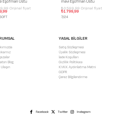
 Eşofman Üstü
mavi Eşofman Üstü
99,99
₺3.599,99
9,99
₺1.799,99
SOFT
7/24
RUMSAL
YASAL BİLGİLER
kımızda
Satış Sözleşmesi
itikamız
Üyelik Sözleşmesi
azalar
İade Koşulları
aton Blog
Gizlilik Politikası
 Ulaşın
KVKK Aydınlatma Metni
GDPR
Çerez Bilgilendirme
Facebook
Twitter
Instagram