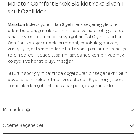
Maraton Comfort Erkek Bisiklet Yaka Siyah T-
shirt Özellikleri
Maraton
koleksiyonundan
Siyah
renk seçeneğiyle öne
çıkan bu ürün; günlük kullanım, spor ve hareketli günlerde
rahatlık ve şık duruşu bir araya getirir. Üst Giyim Tişörtler
Comfort kategorisindeki bu model; işe/okula giderken,
yürüyüşte, antrenmanda ve hafta sonu planlarında rahatça
tercih edilebilir. Sade tasarımı sayesinde kombin yapmak
kolaydır ve her stile uyum sağlar.
Bu ürün spor giyim tarzında doğal duran bir seçenektir. Gün
boyu rahat hareket etmenizi destekler. Siyah rengi; sportif
kombinlerden şehir stiline kadar pek çok görünümle
kolayca eşleşir.
Öne Çıkan Detaylar
Kumaş İçeriği
Marka:
Maraton
Renk:
Siyah
Ödeme Seçenekleri
Ürün Niteliği:
Üst Giyim Tişörtler Comfort
İçerik / Bileşen:
%100 Cotton