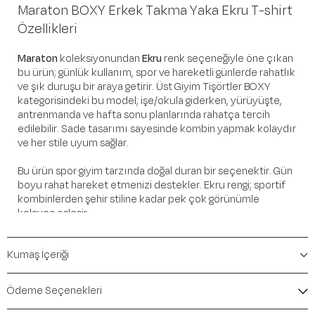
Maraton BOXY Erkek Takma Yaka Ekru T-shirt
Özellikleri
Maraton
koleksiyonundan
Ekru
renk seçeneğiyle öne çıkan
bu ürün; günlük kullanım, spor ve hareketli günlerde rahatlık
ve şık duruşu bir araya getirir. Üst Giyim Tişörtler BOXY
kategorisindeki bu model; işe/okula giderken, yürüyüşte,
antrenmanda ve hafta sonu planlarında rahatça tercih
edilebilir. Sade tasarımı sayesinde kombin yapmak kolaydır
ve her stile uyum sağlar.
Bu ürün spor giyim tarzında doğal duran bir seçenektir. Gün
boyu rahat hareket etmenizi destekler. Ekru rengi; sportif
kombinlerden şehir stiline kadar pek çok görünümle
kolayca eşleşir.
Öne Çıkan Detaylar
Kumaş İçeriği
Marka:
Maraton
Renk:
Ekru
Ödeme Seçenekleri
Ürün Niteliği:
Üst Giyim Tişörtler BOXY