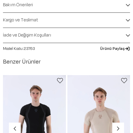
İçerik / Bileşen:
%100 Cotton
Bakım Önerileri
Kalıp / Form:
BOXY
Mevsim:
İlkbahar-Yaz
Kargo ve Teslimat
İade ve Değişim Koşulları
23763
Ürünü Paylaş
Benzer Ürünler