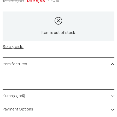
₺1.099,99
₺329,99
70
Item is out of stock.
Size guide
Item features
Kumaş İçeriği
Payment Options