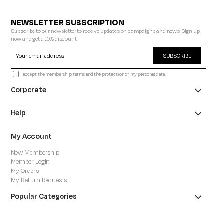
NEWSLETTER SUBSCRIPTION
Subscribe to our newsletter to receive updates on campaigns and news. Sign up
now and get a 10% discount.
SUBSCRIBE
I accept the membership terms and the protection of my personal data.
Corporate
Help
My Account
New Membership
Member Login
My Orders
My Return Requests
Popular Categories