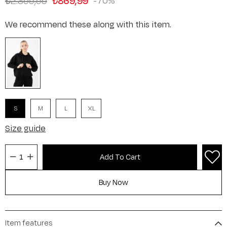
₺2.899,99
₺869,99
70
We recommend these along with this item.
S
M
L
XL
Size guide
Item features