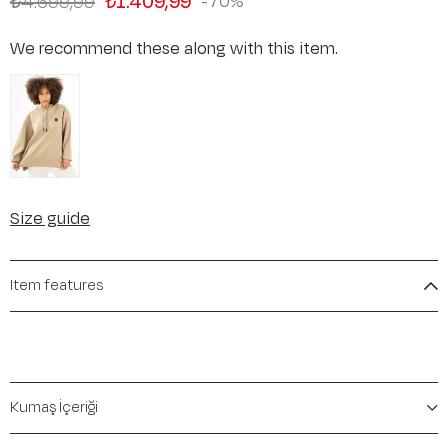
₺4.699,99
₺1.409,99
70
We recommend these along with this item.
Size guide
Item features
Kumaş İçeriği