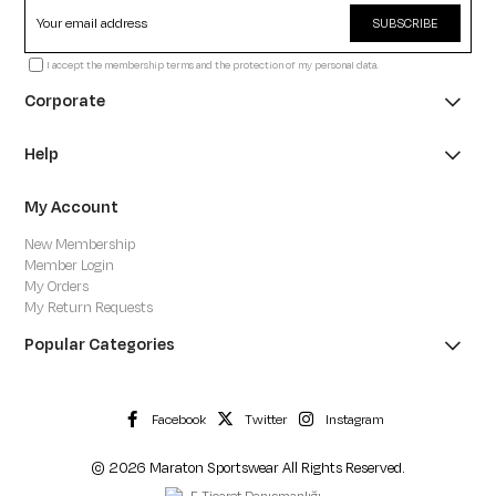
SUBSCRIBE
I accept the membership terms and the protection of my personal data.
Corporate
Help
My Account
New Membership
Member Login
My Orders
My Return Requests
Popular Categories
Facebook
Twitter
Instagram
© 2026 Maraton Sportswear All Rights Reserved.