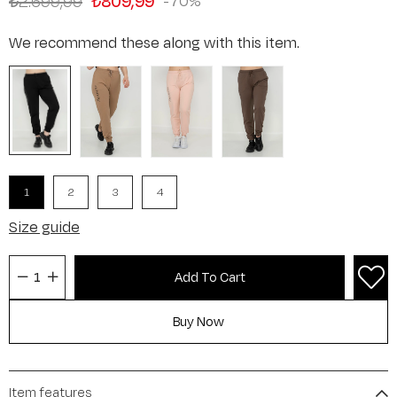
₺2.699,99
₺809,99
70
We recommend these along with this item.
1
2
3
4
Size guide
Item features