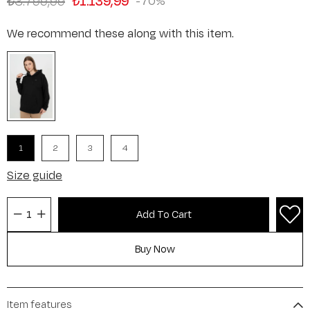
₺3.799,99
₺1.139,99
70
We recommend these along with this item.
1
2
3
4
Size guide
Item features