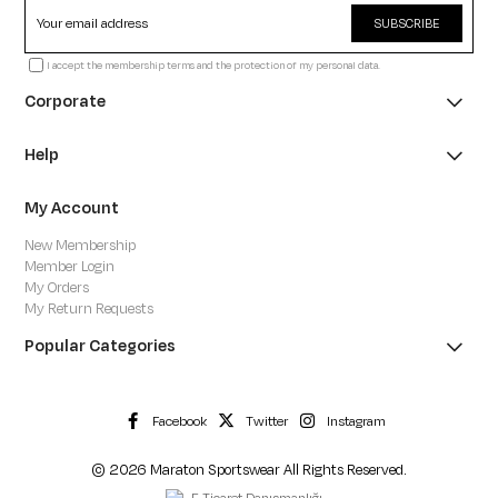
SUBSCRIBE
I accept the membership terms and the protection of my personal data.
Corporate
Help
My Account
New Membership
Member Login
My Orders
My Return Requests
Popular Categories
Facebook
Twitter
Instagram
© 2026 Maraton Sportswear All Rights Reserved.