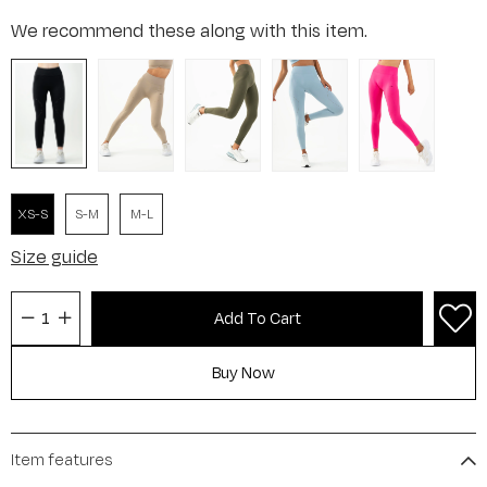
We recommend these along with this item.
XS-S
S-M
M-L
Size guide
Item features