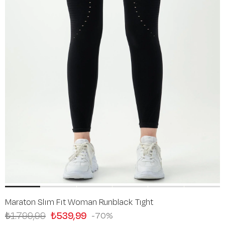
Maraton Slım Fıt Woman Runblack Tıght
₺1.799,99
₺539,99
70