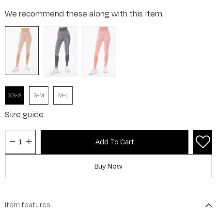
We recommend these along with this item.
XS-S
S-M
M-L
Size guide
Item features