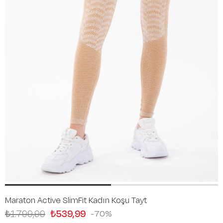
Maraton Active SlimFit Kadın Koşu Tayt
₺1.799,99
₺539,99
70