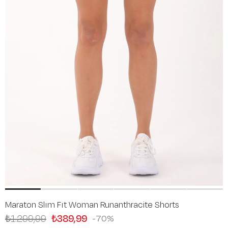
Maraton Slım Fıt Woman Runanthracite Shorts
₺1.299,99
₺389,99
70