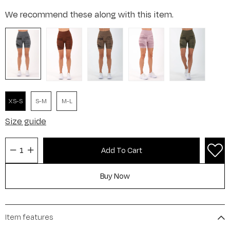
We recommend these along with this item.
XS-S
S-M
M-L
Size guide
Item features