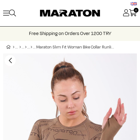
0
Free Shipping on Orders Over 1200 TRY
Maraton Slım Fıt Woman Bike Collar Runlight Brown Crop Top Tee 816025