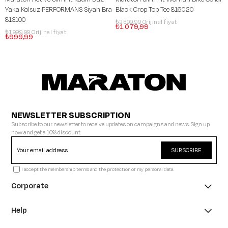
Yaka Kolsuz PERFORMANS Siyah Bra
Black Crop Top Tee 816020
813100
₺3.599,99
₺1.079,99
₺1.999,99
₺999,99
NEWSLETTER SUBSCRIPTION
Subscribe to our newsletter to receive updates on campaigns and news. Sign up
now and get a 10% discount.
SUBSCRIBE
I accept the membership terms and the protection of my personal data.
Corporate
Help