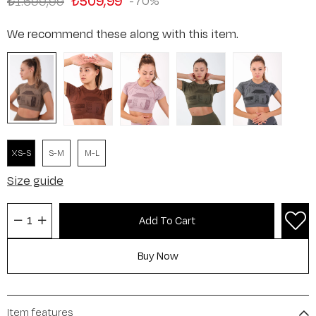
₺1.699,99
₺509,99
70
We recommend these along with this item.
XS-S
S-M
M-L
Size guide
Item features