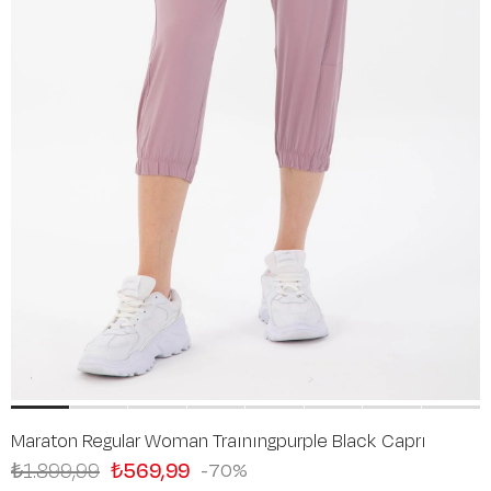
Maraton Regular Woman Traınıngpurple Black Caprı
₺1.899,99
₺569,99
70