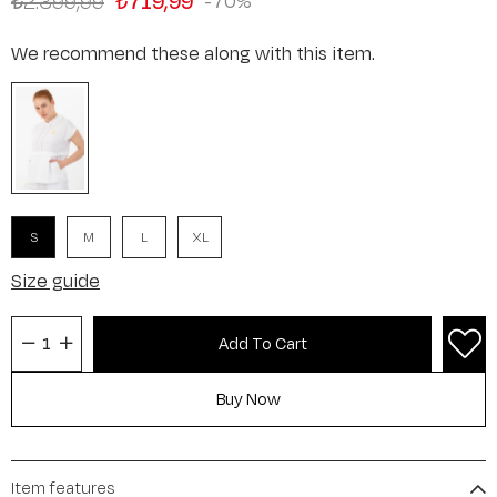
₺2.399,99
₺719,99
70
We recommend these along with this item.
S
M
L
XL
Size guide
Item features