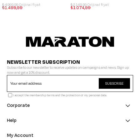
₺4.999,99
₺2.149,99
₺1.499,99
₺1.074,99
NEWSLETTER SUBSCRIPTION
Subscribe to our newsletter to receive updates on campaigns and news. Sign up
now and get a 10% discount.
SUBSCRIBE
I accept the membership terms and the protection of my personal data.
Corporate
Help
My Account