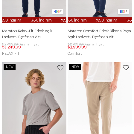
2
2
%50 İndirim
%50 İndirim
%50 İndirim
%50 İndirim
%50 İndirim
%50 İndirim
%50 İn
%50
Maraton Relax-Fit Erkek Açık
Maraton Comfort Erkek Ribana Paça
Lacivert- Eşofman Altı
Açık Lacivert- Eşofman Altı
₺2.499,99
₺2.799,99
₺1.249,99
₺1.399,99
RELAX FİT
Comfort
NEW
NEW
ITEM
ITEM