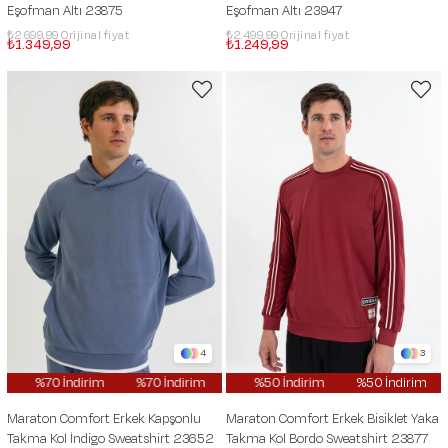
Eşofman Altı 23875
Eşofman Altı 23947
₺2.699,99
₺2.499,99
₺1.349,99
₺1.249,99
4
3
m
%70 İndirim
%70 İndirim
%50 İndirim
%70 İndirim
%50 İndirim
%70 İndirim
%50 İndirim
%
Maraton Comfort Erkek Kapşonlu
Maraton Comfort Erkek Bisiklet Yaka
Takma Kol İndigo Sweatshirt 23652
Takma Kol Bordo Sweatshirt 23877