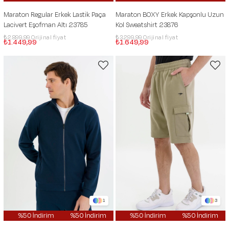
Maraton Regular Erkek Lastik Paça
Maraton BOXY Erkek Kapşonlu Uzun
Lacivert Eşofman Altı 23785
Kol Sweatshirt 23876
₺2.899,99
₺3.299,99
₺1.449,99
₺1.649,99
1
3
m
%50 İndirim
%50 İndirim
%50 İndirim
%50 İndirim
%50 İndirim
%50 İndirim
%50 İndirim