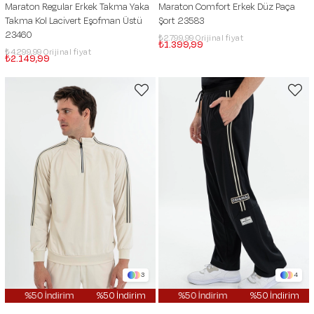
Maraton Regular Erkek Takma Yaka
Maraton Comfort Erkek Düz Paça
Takma Kol Lacivert Eşofman Üstü
Şort 23583
23460
₺2.799,99
₺1.399,99
₺4.299,99
₺2.149,99
3
4
m
%50 İndirim
%50 İndirim
%50 İndirim
%50 İndirim
%50 İndirim
%50 İndirim
%50 İndirim