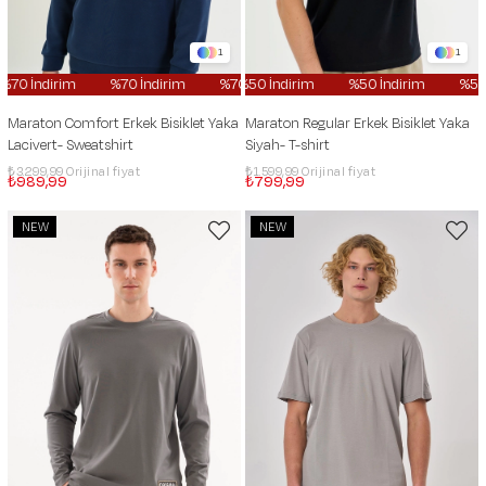
1
1
%70 İndirim
%70 İndirim
%70 İndirim
%50 İndirim
%70 İndirim
%50 İndirim
%70 İn
%50
Maraton Comfort Erkek Bisiklet Yaka
Maraton Regular Erkek Bisiklet Yaka
Lacivert- Sweatshirt
Siyah- T-shirt
₺3.299,99
₺1.599,99
₺989,99
₺799,99
NEW
NEW
ITEM
ITEM