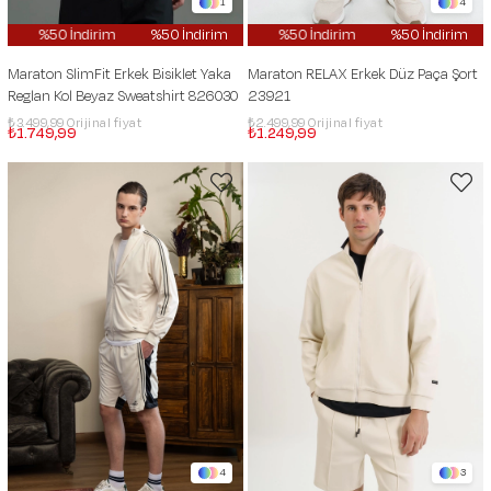
1
4
m
%50 İndirim
%50 İndirim
%50 İndirim
%50 İndirim
%50 İndirim
%50 İndirim
%50 İndirim
Maraton SlimFit Erkek Bisiklet Yaka
Maraton RELAX Erkek Düz Paça Şort
Reglan Kol Beyaz Sweatshirt 826030
23921
₺3.499,99
₺2.499,99
₺1.749,99
₺1.249,99
4
3