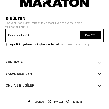
E-BÜLTEN
Son yenilikleri bültenimizden takip edebilir ve özel avantajlardan
yararlanabilirsiniz.
KAYIT OL
Üyelik koşullarını
ve
kişisel verilerimin
korunmasını kabul ediyorum.
KURUMSAL
YASAL BİLGİLER
ONLINE BİLGİLER
Facebook
Twitter
Instagram