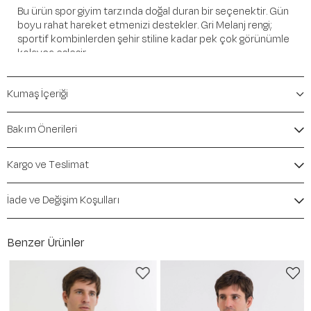
Bu ürün spor giyim tarzında doğal duran bir seçenektir. Gün
boyu rahat hareket etmenizi destekler. Gri Melanj rengi;
sportif kombinlerden şehir stiline kadar pek çok görünümle
kolayca eşleşir.
Öne Çıkan Detaylar
Kumaş İçeriği
Marka:
Maraton
Renk:
Gri Melanj
Bakım Önerileri
Ürün Niteliği:
Üst Giyim Tişörtler Regular
İçerik / Bileşen:
%94 Cotton %6 Elastane
Kargo ve Teslimat
Kalıp / Form:
Regular
Mevsim:
İlkbahar-Yaz
İade ve Değişim Koşulları
Benzer Ürünler