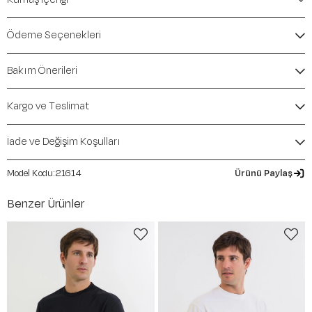
Marka:
Maraton
Renk:
Beyaz
Ödeme Seçenekleri
Ürün Niteliği:
Üst Giyim Tişörtler Comfort
İçerik / Bileşen:
%94 Cotton %6 Elastane
Bakım Önerileri
Kalıp / Form:
Comfort
Mevsim:
İlkbahar-Yaz
Kargo ve Teslimat
İade ve Değişim Koşulları
21614
Ürünü Paylaş
Benzer Ürünler