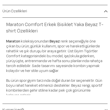
Ürün Özellikleri
Maraton Comfort Erkek Bisiklet Yaka Beyaz T-
shirt Özellikleri
Maraton
koleksiyonundan
Beyaz
renk seçeneğiyle öne
çıkan bu ürün; günlük kullanım, spor ve hareketli günlerde
rahatlık ve şık duruşu bir araya getirir. Üst Giyim Tişörtler
Comfort kategorisindeki bu model; işe/okula giderken,
yürüyüşte, antrenmanda ve hafta sonu planlarında rahatça
tercih edilebilir. Sade tasarımı sayesinde kombin yapmak
kolaydır ve her stile uyum sağlar.
Bu ürün spor giyim tarzında doğal duran bir seçenektir. Gün
boyu rahat hareket etmenizi destekler. Beyaz rengi; sportif
kombinlerden şehir stiline kadar pek çok görünümle
kolayca eşleşir.
Öne Çıkan Detaylar
Kumaş İçeriği