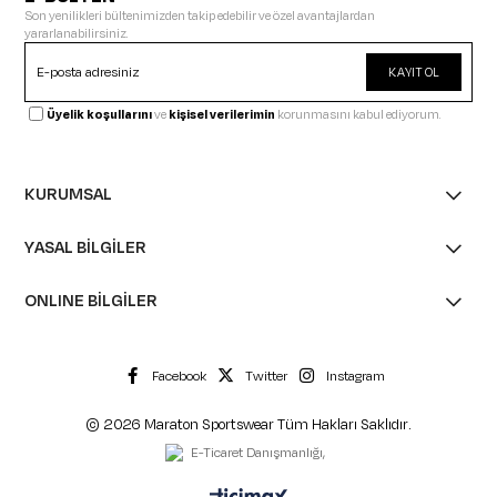
Son yenilikleri bültenimizden takip edebilir ve özel avantajlardan
yararlanabilirsiniz.
KAYIT OL
Üyelik koşullarını
ve
kişisel verilerimin
korunmasını kabul ediyorum.
KURUMSAL
YASAL BİLGİLER
ONLINE BİLGİLER
Facebook
Twitter
Instagram
© 2026 Maraton Sportswear Tüm Hakları Saklıdır.