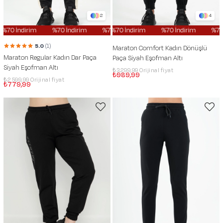
2
4
70 İndirim
%70 İndirim
%70 İndirim
%70 İndirim
%70 İndirim
%70 İndirim
%70 İndi
%70 İn
5.0
(1)
Maraton Comfort Kadın Dönüşlü
Maraton Regular Kadın Dar Paça
Paça Siyah Eşofman Altı
Siyah Eşofman Altı
₺3.299,99
₺989,99
₺2.599,99
₺779,99