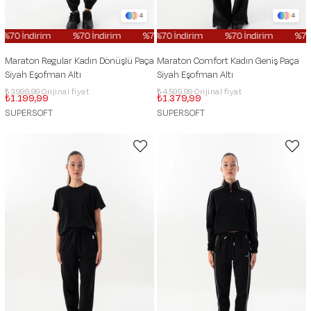
4
4
70 İndirim
%70 İndirim
%70 İndirim
%70 İndirim
%70 İndirim
%70 İndirim
%70 İndi
%70 İn
Maraton Regular Kadın Dönüşlü Paça
Maraton Comfort Kadın Geniş Paça
Siyah Eşofman Altı
Siyah Eşofman Altı
₺3.999,99
₺4.599,99
₺1.199,99
₺1.379,99
SUPERSOFT
SUPERSOFT