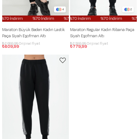
4
2
70 İndirim
%70 İndirim
%70 İndirim
%70 İndirim
%70 İndirim
%70 İndirim
%70 İndi
%70 İn
Maraton Büyük Beden Kadın Lastik
Maraton Regular Kadın Ribana Paça
Paça Siyah Eşofman Altı
Siyah Eşofman Altı
₺2.699,99
₺2.599,99
₺809,99
₺779,99