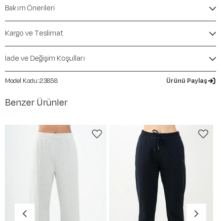
İçerik / Bileşen:
%48 Modal %47 Polyester %5
Bakım Önerileri
Elastane
Kalıp / Form:
Comfort
Mevsim:
İlkbahar-Yaz
Kargo ve Teslimat
İade ve Değişim Koşulları
23858
Ürünü Paylaş
Benzer Ürünler