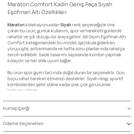
Maraton Comfort Kadın Geniş Paça Siyah
Eşofman Altı Özellikleri
Maraton
koleksiyonundan
Siyah
renk seçeneğiyle öne
çıkan bu ürün; günlük kullanım, spor ve hareketli günlerde
rahatlık ve şık duruşu bir araya getirir. Alt Giyim Eşofman Altı
Comfort kategorisindeki bu model; işe/okula giderken,
yürüyüşte, antrenmanda ve hafta sonu planlarında rahatça
tercih edilebilir. Sade tasarımı sayesinde kombin yapmak
kolaydır ve her stile uyum sağlar.
Bu ürün spor giyim tarzında doğal duran bir seçenektir. Gün
boyu rahat hareket etmenizi destekler. Siyah rengi; sportif
kombinlerden şehir stiline kadar pek çok görünümle
kolayca eşleşir.
Öne Çıkan Detaylar
Kumaş İçeriği
Marka:
Maraton
Renk:
Siyah
Ödeme Seçenekleri
Ürün Niteliği:
Alt Giyim Eşofman Altı Comfort