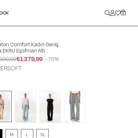
LOOK
0
aton Comfort Kadın Geniş
a EKRU Eşofman Altı
599,99
₺1.379,99
70
PERSOFT
M
L
XL