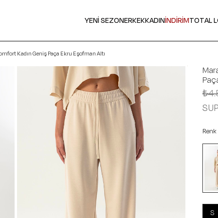
YENİ SEZON
ERKEK
KADIN
İNDİRİM
TOTAL 
mfort Kadın Geniş Paça Ekru Eşofman Altı
Mar
Paç
₺4.
SU
Renk
S