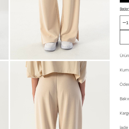
Beden
Ürün 
Kuma
Ödem
Bakı
Karg
İade