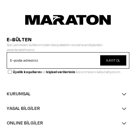
E-BÜLTEN
Son yenilikleri bültenimizden takip edebilir ve özel avantajlardan
yararlanabilirsiniz.
KAYIT OL
Üyelik koşullarını
ve
kişisel verilerimin
korunmasını kabul ediyorum.
KURUMSAL
YASAL BİLGİLER
ONLINE BİLGİLER