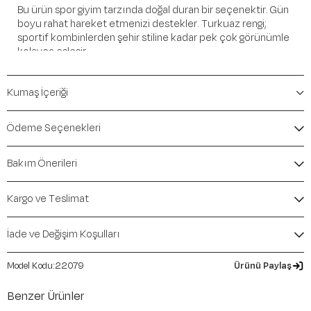
Bu ürün spor giyim tarzında doğal duran bir seçenektir. Gün
boyu rahat hareket etmenizi destekler. Turkuaz rengi;
sportif kombinlerden şehir stiline kadar pek çok görünümle
kolayca eşleşir.
Öne Çıkan Detaylar
Kumaş İçeriği
Marka:
Maraton
Renk:
Turkuaz
Ödeme Seçenekleri
Ürün Niteliği:
Üst Giyim Tişörtler Regular
İçerik / Bileşen:
%94 Cotton %6 Elastane
Bakım Önerileri
Kalıp / Form:
Regular
Mevsim:
İlkbahar-Yaz
Kargo ve Teslimat
İade ve Değişim Koşulları
22079
Ürünü Paylaş
Benzer Ürünler