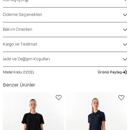
Marka:
Maraton
Renk:
Beyaz
Ödeme Seçenekleri
Ürün Niteliği:
Üst Giyim Tişörtler Regular
İçerik / Bileşen:
%94 Cotton %6 Elastane
Bakım Önerileri
Kalıp / Form:
Regular
Mevsim:
İlkbahar-Yaz
Kargo ve Teslimat
İade ve Değişim Koşulları
22011
Ürünü Paylaş
Benzer Ürünler