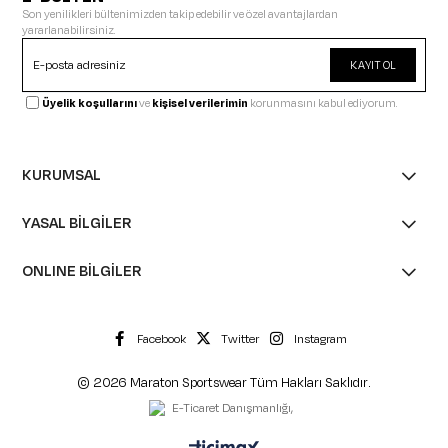
Son yenilikleri bültenimizden takip edebilir ve özel avantajlardan
yararlanabilirsiniz.
KAYIT OL
Üyelik koşullarını
ve
kişisel verilerimin
korunmasını kabul ediyorum.
KURUMSAL
YASAL BİLGİLER
ONLINE BİLGİLER
Facebook
Twitter
Instagram
© 2026 Maraton Sportswear Tüm Hakları Saklıdır.