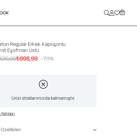
LOOK
0
ton Regular Erkek Kapüşonlu
mit Eşofman Üstü
329,99
₺998,99
70
Ürün stoklarımızda kalmamıştır.
 Rehberi
Özellikleri