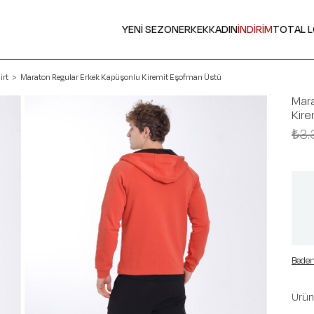
YENİ SEZON
ERKEK
KADIN
İNDİRİM
TOTAL 
irt
Maraton Regular Erkek Kapüşonlu Kiremit Eşofman Üstü
Mara
Kire
₺3.
Beden
Ürün 