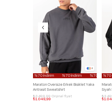
3
%70 İndirim
%70 İndirim
%70 İndirim
%70 İndir
%
Maraton Oversize Erkek Bisiklet Yaka
Marato
Antrasit Sweatshirt
Siyah
₺3.499,99
₺3.4
₺1.049,99
₺1.04