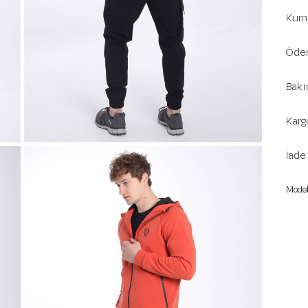
Kuma
Ödem
Bakı
Karg
İade