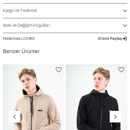
Elastane
Kalıp / Form:
Oversize
Kargo ve Teslimat
Mevsim:
Sonbahar-Kış
İade ve Değişim Koşulları
22465
Ürünü Paylaş
Benzer Ürünler