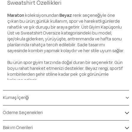
Sweatshirt Özellikleri
Maraton
koleksiyonundan
Beyaz
renk seçeneğiyle öne
çıkan bu ürün; günlük kullanım, spor ve hareketli günlerde
rahatlık ve şık duruşu bir araya getirir. Üst Giyim Kapüşonlu
Üst ve Sweatshirt Oversize kategorisindeki bu model;
işe/okula giderken, yürüyüşte, antrenmanda ve hafta sonu
planlarında rahatça tercih edilebilir. Sade tasarımı
sayesinde kombin yapmak kolaydır ve her stile uyum sağlar.
Bu ürün spor giyim tarzında doğal duran bir seçenektir. Gün
boyu rahat hareket etmenizi destekler. Beyaz rengi; sportif
kombinlerden şehir stiline kadar pek çok görünümle
kolayca eşleşir.
Öne Çıkan Detaylar
Kumaş İçeriği
Marka:
Maraton
Renk:
Beyaz
Ödeme Seçenekleri
Ürün Niteliği:
Üst Giyim Kapüşonlu Üst ve Sweatshirt
Oversize
Bakım Önerileri
İçerik / Bileşen:
%75 Cotton %20 Polyester %5