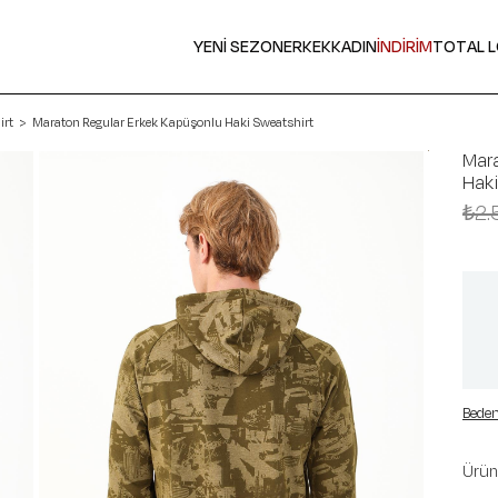
YENİ SEZON
ERKEK
KADIN
İNDİRİM
TOTAL 
irt
Maraton Regular Erkek Kapüşonlu Haki Sweatshirt
Mara
Haki
₺2.
Beden
Ürün 