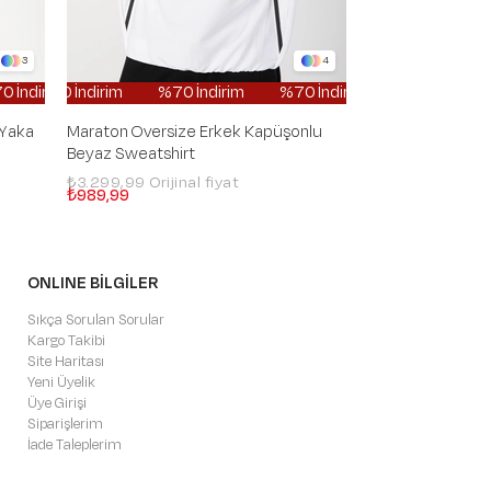
3
4
ndirim
%70 İndirim
%70 İndirim
%70 İndirim
%70 İndirim
%70 İndirim
%70 İndirim
%70 İndirim
%70 İndirim
%70 İndirim
%70 İndirim
%70 İndirim
%70 İndirim
%70 İndirim
%70 İndirim
%70 İndirim
%70 İn
%70 İ
 Yaka
Maraton Oversize Erkek Kapüşonlu
Maraton Oversiz
Beyaz Sweatshirt
Açık Haki Sweats
₺3.299,99
₺3.299,99
₺989,99
₺989,99
ONLINE BİLGİLER
Sıkça Sorulan Sorular
Kargo Takibi
Site Haritası
Yeni Üyelik
Üye Girişi
Siparişlerim
İade Taleplerim