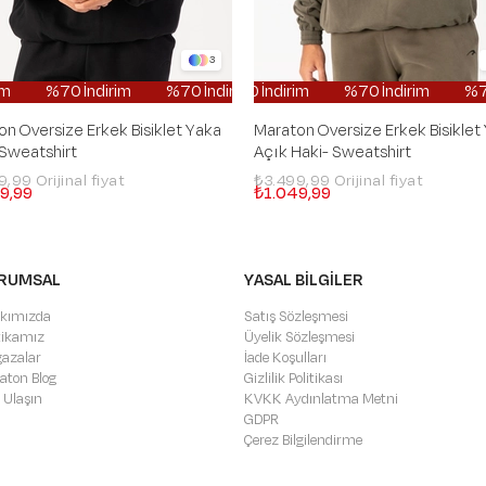
3
İndirim
%70 İndirim
%70 İndirim
%70 İndirim
%70 İndirim
%70 İndirim
%70 İndirim
%70 İndirim
%70 İndirim
%70 İndirim
%70 İ
n Oversize Erkek Bisiklet Yaka
Maraton Oversize Erkek Bisiklet
 Sweatshirt
Açık Haki- Sweatshirt
99,99
₺3.499,99
9,99
₺1.049,99
RUMSAL
YASAL BİLGİLER
kımızda
Satış Sözleşmesi
itikamız
Üyelik Sözleşmesi
azalar
İade Koşulları
aton Blog
Gizlilik Politikası
 Ulaşın
KVKK Aydınlatma Metni
GDPR
Çerez Bilgilendirme