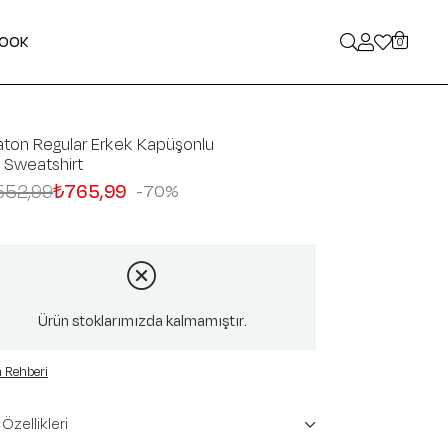
LOOK
0
ton Regular Erkek Kapüşonlu
 Sweatshirt
552,99
₺765,99
70
Ürün stoklarımızda kalmamıştır.
 Rehberi
Özellikleri