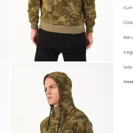
Kuma
Ödem
Bakı
Karg
İade