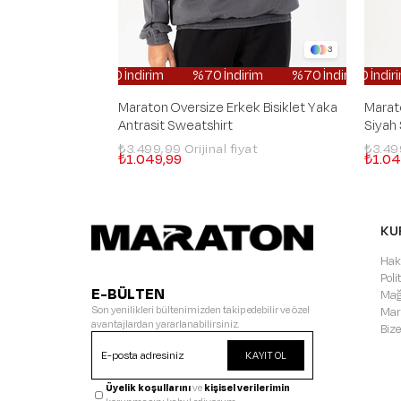
3
%70 İndirim
%70 İndirim
%70 İndirim
%70 
Maraton Oversize Erkek Bisiklet Yaka
Marato
Antrasit Sweatshirt
Siyah
₺3.499,99
₺3.4
₺1.049,99
₺1.04
KU
Hak
Pol
E-BÜLTEN
Mağ
Son yenilikleri bültenimizden takip edebilir ve özel
Mar
avantajlardan yararlanabilirsiniz.
Bize
KAYIT OL
Üyelik koşullarını
ve
kişisel verilerimin