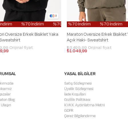
3
irim
%70 İndirim
%70 İndirim
%70 İndirim
%70 İndirim
%70 İndirim
%70 İndirim
%70 İndirim
%70 İndirim
%70 İndirim
%70 İndi
%70 İnd
%
n Oversize Erkek Bisiklet Yaka
Maraton Oversize Erkek Bisiklet
 Sweatshirt
Açık Haki- Sweatshirt
99,99
₺3.499,99
9,99
₺1.049,99
RUMSAL
YASAL BİLGİLER
kımızda
Satış Sözleşmesi
itikamız
Üyelik Sözleşmesi
azalar
İade Koşulları
aton Blog
Gizlilik Politikası
 Ulaşın
KVKK Aydınlatma Metni
GDPR
Çerez Bilgilendirme