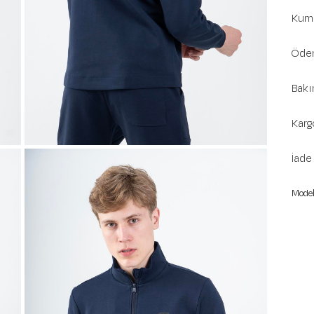
Kuma
Ödem
Bakı
Karg
İade