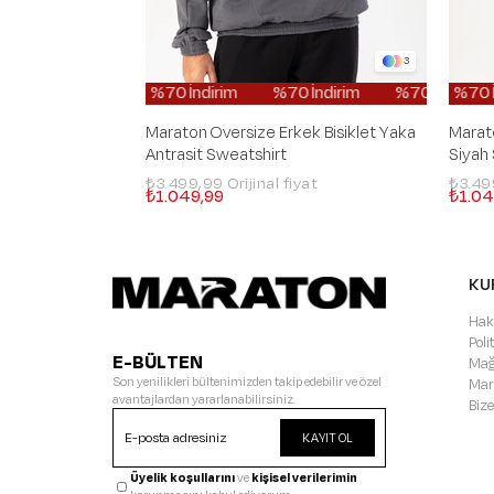
3
%70 İndirim
%70 İndirim
%70 İndirim
%70 İndirim
%70 İnd
Maraton Oversize Erkek Bisiklet Yaka
Marato
Antrasit Sweatshirt
Siyah
₺3.499,99
₺3.4
₺1.049,99
₺1.04
KU
Hak
Pol
E-BÜLTEN
Mağ
Son yenilikleri bültenimizden takip edebilir ve özel
Mar
avantajlardan yararlanabilirsiniz.
Bize
KAYIT OL
Üyelik koşullarını
ve
kişisel verilerimin