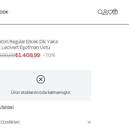
LOOK
0
ton Regular Erkek Dik Yaka
 Lacivert Eşofman Üstü
699,99
₺1.409,99
70
Ürün stoklarımızda kalmamıştır.
 Rehberi
Özellikleri