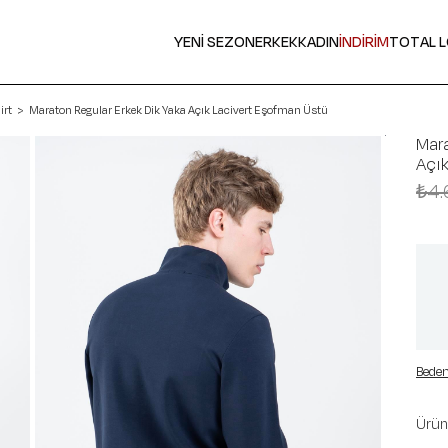
YENİ SEZON
ERKEK
KADIN
İNDİRİM
TOTAL 
irt
Maraton Regular Erkek Dik Yaka Açık Lacivert Eşofman Üstü
Mara
Açık
₺4.
Beden
Ürün 