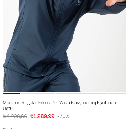
Maraton Regular Erkek Dik Yaka Navymelanj Eşofman
Üstü
₺4.299,99
₺1.289,99
70