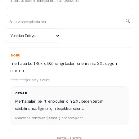
1 soru & cevap
Trendyol ürün soru/cevapları
🔍
SORU
merhaba bu 178 kilo 92 hangi bedeni önerirsiniz 2XL uygun
olurmu
**** ****
|
20 Mayıs 2026
CEVAP
Merhabalari belirtilenölçüler için 2XL beden tercih
edebilirsiniz. İlginiz için teşekkür ederiz.
Maraton Sportswear
|
9 saat içinde cevaplandı.
Kaynak: Trendyol