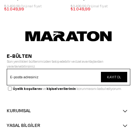
₺3.499,99
₺3.499,99
₺1.049,99
₺1.049,99
E-BÜLTEN
Son yenilikleri bültenimizden takip edebilir ve özel avantajlardan
yararlanabilirsiniz.
KAYIT OL
Üyelik koşullarını
ve
kişisel verilerimin
korunmasını kabul ediyorum.
KURUMSAL
YASAL BİLGİLER