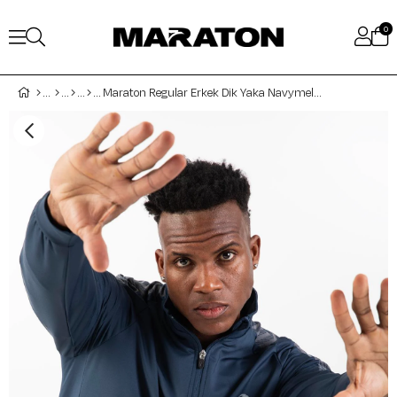
0
Maraton Regular Erkek Dik Yaka Navymelanj Eşofman Üstü