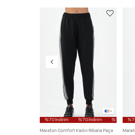
1
%70 İndirim
%70 İndirim
%70 İndirim
%70 İndir
%
Maraton Comfort Kadın Ribana Paça
Marat