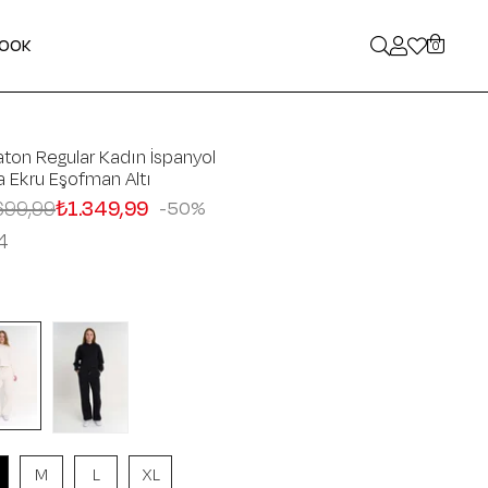
LOOK
0
ton Regular Kadın İspanyol
 Ekru Eşofman Altı
699,99
₺1.349,99
50
4
M
L
XL