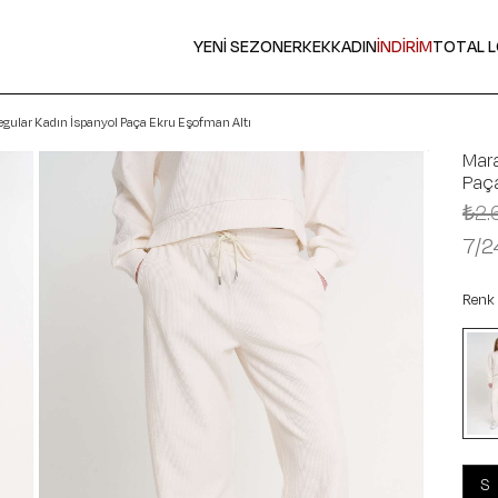
YENİ SEZON
ERKEK
KADIN
İNDİRİM
TOTAL 
gular Kadın İspanyol Paça Ekru Eşofman Altı
Mara
Paça
₺2.
7/2
Renk
S