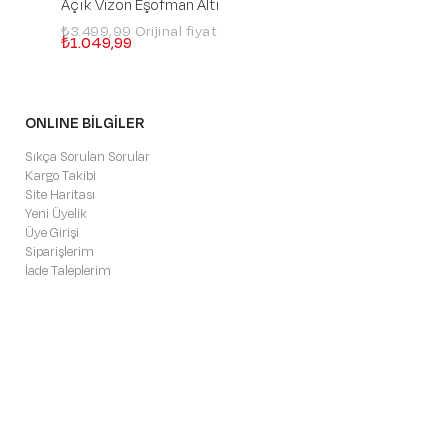
Açık Vizon Eşofman Altı
Beyaz Eşofman A
₺3.499,99
₺3.499,99
₺1.049,99
₺1.049,99
ONLINE BİLGİLER
Sıkça Sorulan Sorular
Kargo Takibi
Site Haritası
Yeni Üyelik
Üye Girişi
Siparişlerim
İade Taleplerim