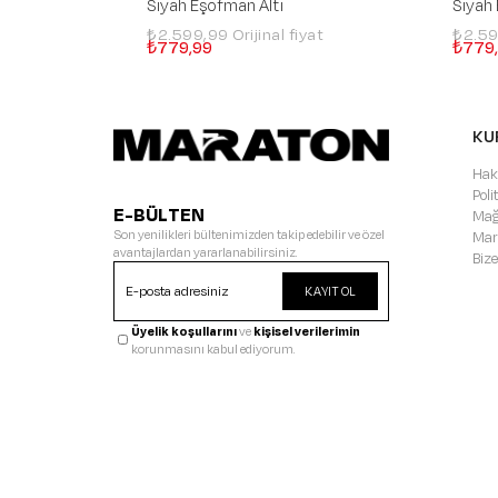
Siyah Eşofman Altı
Siyah
₺2.599,99
₺2.5
₺779,99
₺779
KU
Hak
Pol
E-BÜLTEN
Mağ
Son yenilikleri bültenimizden takip edebilir ve özel
Mar
avantajlardan yararlanabilirsiniz.
Bize
KAYIT OL
Üyelik koşullarını
ve
kişisel verilerimin
korunmasını kabul ediyorum.