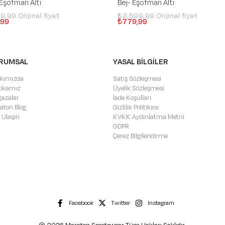
 Eşofman Altı
Bej- Eşofman Altı
99,99
₺2.599,99
,99
₺779,99
RUMSAL
YASAL BİLGİLER
kımızda
Satış Sözleşmesi
itikamız
Üyelik Sözleşmesi
azalar
İade Koşulları
aton Blog
Gizlilik Politikası
 Ulaşın
KVKK Aydınlatma Metni
GDPR
Çerez Bilgilendirme
Facebook
Twitter
Instagram