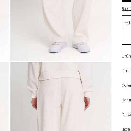
Beden
Ürün 
Kuma
Ödem
Bakı
Karg
İade