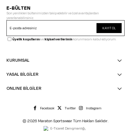
E-BÜLTEN
Son yenilikleri bültenimizden takip edebilir ve özel avantajlardan
yararlanabilirsiniz.
KAYIT OL
Üyelik koşullarını
ve
kişisel verilerimin
korunmasını kabul ediyorum.
KURUMSAL
YASAL BİLGİLER
ONLINE BİLGİLER
Facebook
Twitter
Instagram
© 2026 Maraton Sportswear Tüm Hakları Saklıdır.