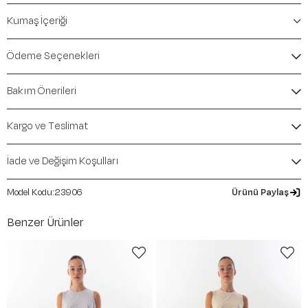
Öne Çıkan Detaylar
Kumaş İçeriği
Marka:
Maraton
Renk:
Ekru
Ödeme Seçenekleri
Ürün Niteliği:
Alt Giyim Eşofman Altı Regular
İçerik / Bileşen:
%75 Cotton %20 Polyester %5
Bakım Önerileri
Elastane
Kalıp / Form:
Regular
Mevsim:
İlkbahar-Yaz
Kargo ve Teslimat
İade ve Değişim Koşulları
23906
Ürünü Paylaş
Benzer Ürünler