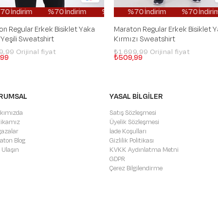
 İndirim
%70 İndirim
%70 İndirim
%70 İndirim
%70 İndirim
%70 İndirim
%70 İndirim
%70 İndirim
%70 İndirim
%70 İndirim
%70 
%70 
n Regular Erkek Bisiklet Yaka
Maraton Regular Erkek Bisiklet 
 Yeşili Sweatshirt
Kırmızı Sweatshirt
99,99
₺1.699,99
,99
₺509,99
RUMSAL
YASAL BİLGİLER
kımızda
Satış Sözleşmesi
itikamız
Üyelik Sözleşmesi
azalar
İade Koşulları
aton Blog
Gizlilik Politikası
 Ulaşın
KVKK Aydınlatma Metni
GDPR
Çerez Bilgilendirme