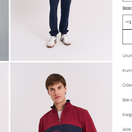
Beden
Ürün 
Kuma
Ödem
Bakı
Karg
İade