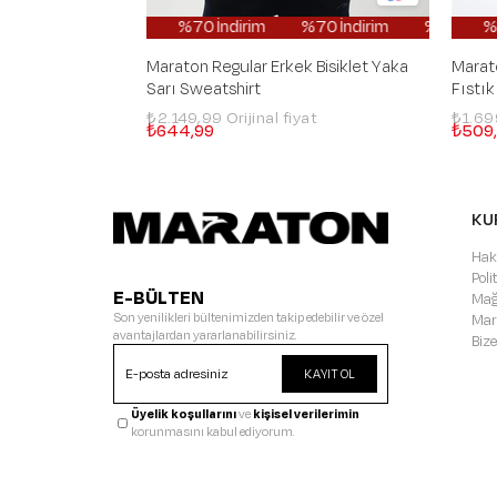
%70 İndirim
%70 İndirim
%70 İndirim
%70 İndirim
%70
Maraton Regular Erkek Bisiklet Yaka
Marato
Sarı Sweatshirt
Fıstık
₺2.149,99
₺1.6
₺644,99
₺509
KU
Hak
Pol
E-BÜLTEN
Mağ
Son yenilikleri bültenimizden takip edebilir ve özel
Mar
avantajlardan yararlanabilirsiniz.
Bize
KAYIT OL
Üyelik koşullarını
ve
kişisel verilerimin
korunmasını kabul ediyorum.