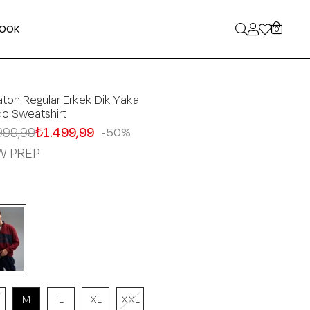
LOOK
0
ton Regular Erkek Dik Yaka
o Sweatshirt
999,99
₺1.499,99
50
W PREP
M
L
XL
XXL