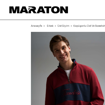
Anasayfa
Erkek
Üst Giyim
Kapüşonlu Üst Ve Sweatsh