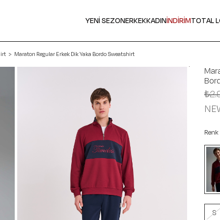
YENİ SEZON
ERKEK
KADIN
İNDİRİM
TOTAL 
irt
Maraton Regular Erkek Dik Yaka Bordo Sweatshirt
Mara
Bord
₺2.
NE
Renk
S