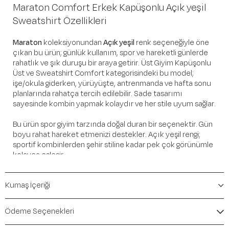
Maraton Comfort Erkek Kapüşonlu Açık yeşil
Sweatshirt Özellikleri
Maraton
koleksiyonundan
Açık yeşil
renk seçeneğiyle öne
çıkan bu ürün; günlük kullanım, spor ve hareketli günlerde
rahatlık ve şık duruşu bir araya getirir. Üst Giyim Kapüşonlu
Üst ve Sweatshirt Comfort kategorisindeki bu model;
işe/okula giderken, yürüyüşte, antrenmanda ve hafta sonu
planlarında rahatça tercih edilebilir. Sade tasarımı
sayesinde kombin yapmak kolaydır ve her stile uyum sağlar.
Bu ürün spor giyim tarzında doğal duran bir seçenektir. Gün
boyu rahat hareket etmenizi destekler. Açık yeşil rengi;
sportif kombinlerden şehir stiline kadar pek çok görünümle
kolayca eşleşir.
Öne Çıkan Detaylar
Kumaş İçeriği
Marka:
Maraton
Renk:
Açık yeşil
Ödeme Seçenekleri
Ürün Niteliği:
Üst Giyim Kapüşonlu Üst ve Sweatshirt