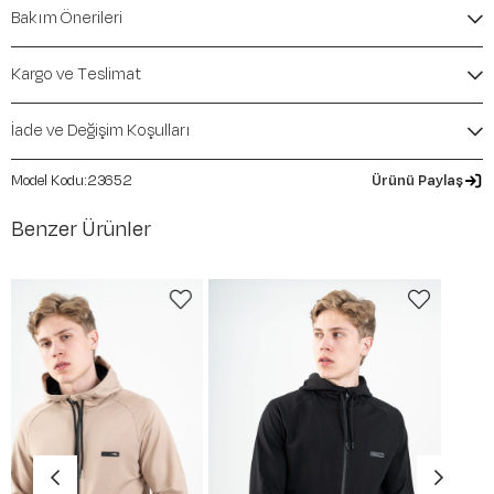
Comfort
Bakım Önerileri
İçerik / Bileşen:
%48 Modal %47 Cotton %5 Elastane
Kalıp / Form:
Comfort
Mevsim:
İlkbahar-Yaz
Kargo ve Teslimat
İade ve Değişim Koşulları
23652
Ürünü Paylaş
Benzer Ürünler