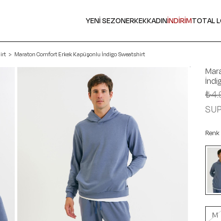
YENİ SEZON
ERKEK
KADIN
İNDİRİM
TOTAL 
irt
Maraton Comfort Erkek Kapüşonlu İndigo Sweatshirt
Mar
İndi
₺4.
SU
Renk
M