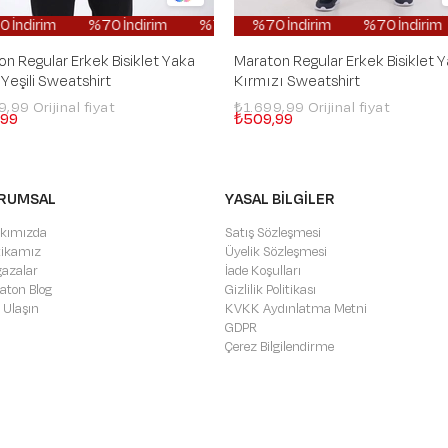
m
0 İndirim
%70 İndirim
%70 İndirim
%70 İndirim
%70 İndirim
%70 İndirim
%70 İndirim
%70 İndirim
%70 İndirim
%70 İndirim
%70 
%70
n Regular Erkek Bisiklet Yaka
Maraton Regular Erkek Bisiklet 
 Yeşili Sweatshirt
Kırmızı Sweatshirt
99,99
₺1.699,99
,99
₺509,99
RUMSAL
YASAL BİLGİLER
kımızda
Satış Sözleşmesi
itikamız
Üyelik Sözleşmesi
azalar
İade Koşulları
aton Blog
Gizlilik Politikası
 Ulaşın
KVKK Aydınlatma Metni
GDPR
Çerez Bilgilendirme