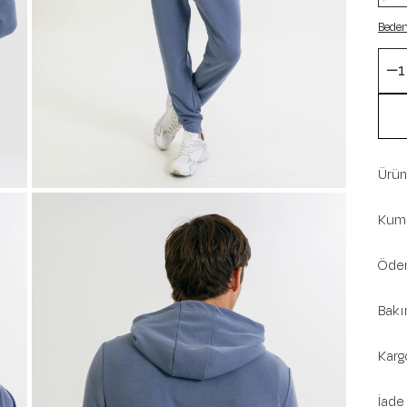
Beden
Ürün 
Kuma
Ödem
Bakı
Karg
İade