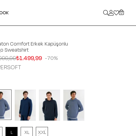
LOOK
0
aton Comfort Erkek Kapüşonlu
go Sweatshirt
999,99
₺1.499,99
70
PERSOFT
L
XL
XXL