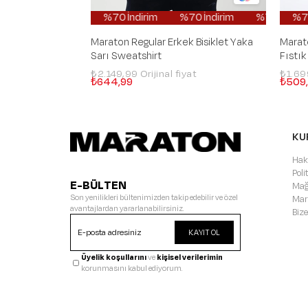
%70 İndirim
%70 İndirim
%70 İndirim
%70 İndiri
%7
Maraton Regular Erkek Bisiklet Yaka
Marato
Sarı Sweatshirt
Fıstık
₺2.149,99
₺1.6
₺644,99
₺509
KU
Hak
Pol
E-BÜLTEN
Mağ
Son yenilikleri bültenimizden takip edebilir ve özel
Mar
avantajlardan yararlanabilirsiniz.
Bize
KAYIT OL
Üyelik koşullarını
ve
kişisel verilerimin
korunmasını kabul ediyorum.