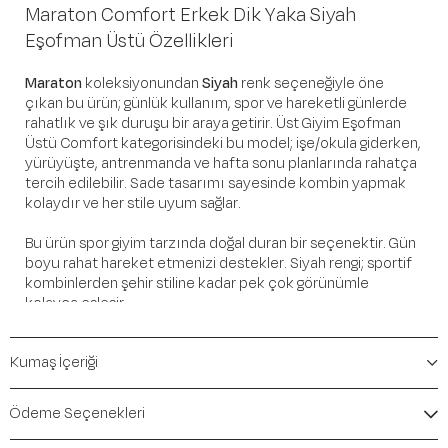
Maraton Comfort Erkek Dik Yaka Siyah
Eşofman Üstü Özellikleri
Maraton
koleksiyonundan
Siyah
renk seçeneğiyle öne
çıkan bu ürün; günlük kullanım, spor ve hareketli günlerde
rahatlık ve şık duruşu bir araya getirir. Üst Giyim Eşofman
Üstü Comfort kategorisindeki bu model; işe/okula giderken,
yürüyüşte, antrenmanda ve hafta sonu planlarında rahatça
tercih edilebilir. Sade tasarımı sayesinde kombin yapmak
kolaydır ve her stile uyum sağlar.
Bu ürün spor giyim tarzında doğal duran bir seçenektir. Gün
boyu rahat hareket etmenizi destekler. Siyah rengi; sportif
kombinlerden şehir stiline kadar pek çok görünümle
kolayca eşleşir.
Öne Çıkan Detaylar
Kumaş İçeriği
Marka:
Maraton
Renk:
Siyah
Ödeme Seçenekleri
Ürün Niteliği:
Üst Giyim Eşofman Üstü Comfort