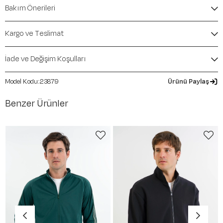
İçerik / Bileşen:
%100 Polyester
Bakım Önerileri
Kalıp / Form:
Comfort
Mevsim:
İlkbahar-Yaz
Kargo ve Teslimat
İade ve Değişim Koşulları
23879
Ürünü Paylaş
Benzer Ürünler