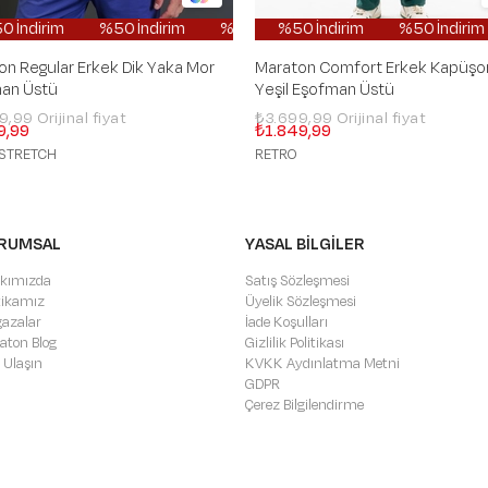
m
0 İndirim
%50 İndirim
%50 İndirim
%50 İndirim
%50 İndirim
%50 İndirim
%50 İndirim
%50 İndirim
%50 İndirim
%50 İndiri
%50
%5
on Regular Erkek Dik Yaka Mor
Maraton Comfort Erkek Kapüşo
an Üstü
Yeşil Eşofman Üstü
99,99
₺3.699,99
9,99
₺1.849,99
STRETCH
RETRO
RUMSAL
YASAL BİLGİLER
kımızda
Satış Sözleşmesi
itikamız
Üyelik Sözleşmesi
azalar
İade Koşulları
aton Blog
Gizlilik Politikası
 Ulaşın
KVKK Aydınlatma Metni
GDPR
Çerez Bilgilendirme