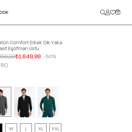
LOOK
0
aton Comfort Erkek Dik Yaka
asit Eşofman Üstü
299,99
₺1.649,99
50
TRO
M
L
XL
XXL