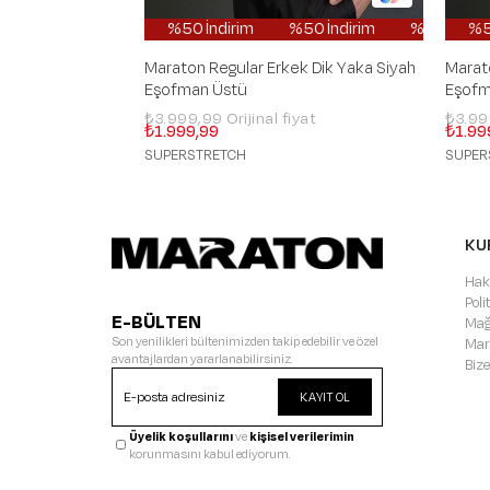
%50 İndirim
%50 İndirim
%50 İndirim
%50 İndiri
%5
Maraton Regular Erkek Dik Yaka Siyah
Marat
Eşofman Üstü
Eşofm
₺3.999,99
₺3.9
₺1.999,99
₺1.99
SUPERSTRETCH
SUPER
KU
Hak
Pol
E-BÜLTEN
Mağ
Son yenilikleri bültenimizden takip edebilir ve özel
Mar
avantajlardan yararlanabilirsiniz.
Bize
KAYIT OL
Üyelik koşullarını
ve
kişisel verilerimin
korunmasını kabul ediyorum.