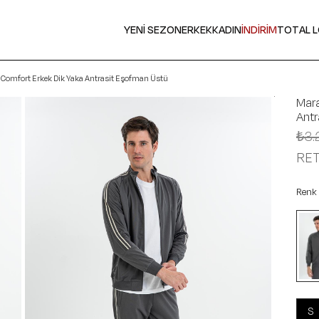
YENİ SEZON
ERKEK
KADIN
İNDİRİM
TOTAL 
Comfort Erkek Dik Yaka Antrasit Eşofman Üstü
Mar
Antr
₺3.
RE
Renk
S