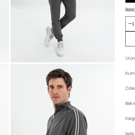
Beden
Ürün 
Kuma
Ödem
Bakı
Karg
İade