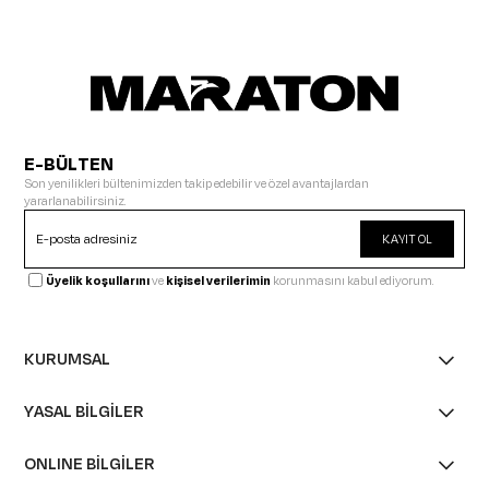
E-BÜLTEN
Son yenilikleri bültenimizden takip edebilir ve özel avantajlardan
yararlanabilirsiniz.
KAYIT OL
Üyelik koşullarını
ve
kişisel verilerimin
korunmasını kabul ediyorum.
KURUMSAL
YASAL BİLGİLER
ONLINE BİLGİLER