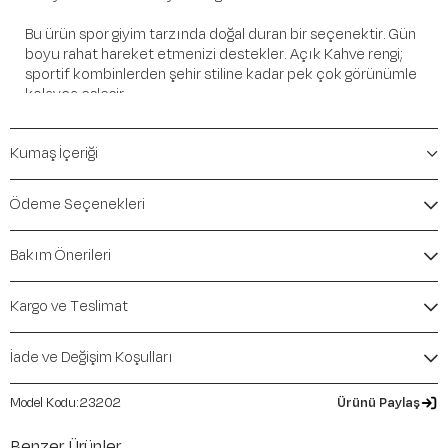
Bu ürün spor giyim tarzında doğal duran bir seçenektir. Gün
boyu rahat hareket etmenizi destekler. Açık Kahve rengi;
sportif kombinlerden şehir stiline kadar pek çok görünümle
kolayca eşleşir.
Öne Çıkan Detaylar
Kumaş İçeriği
Marka:
Maraton
Renk:
Açık Kahve
Ödeme Seçenekleri
Ürün Niteliği:
Alt Giyim Eşofman Altı Comfort
İçerik / Bileşen:
%93 Polyester %7 Elastane
Bakım Önerileri
Kalıp / Form:
Comfort
Mevsim:
İlkbahar-Yaz
Kargo ve Teslimat
İade ve Değişim Koşulları
23202
Ürünü Paylaş
Benzer Ürünler