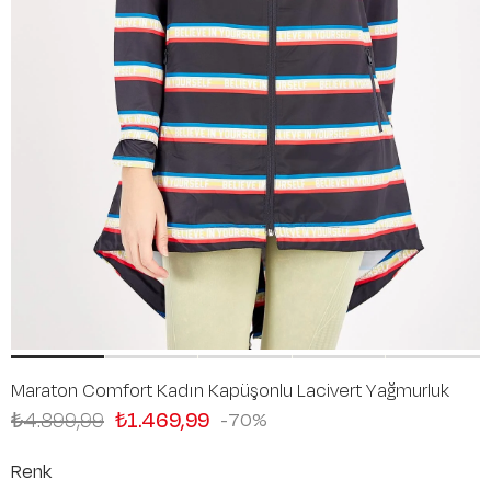
Maraton Comfort Kadın Kapüşonlu Lacivert Yağmurluk
₺4.899,99
₺1.469,99
70
Renk