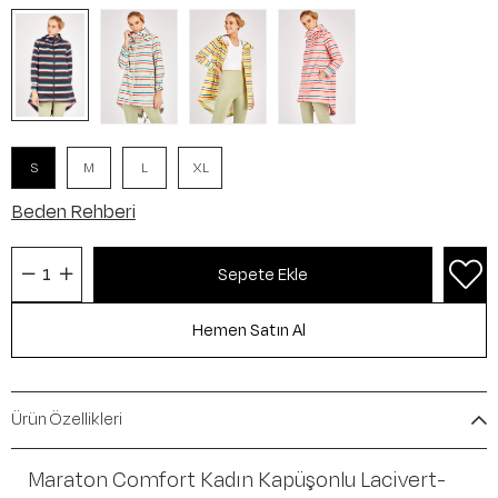
S
M
L
XL
Beden Rehberi
Ürün Özellikleri
Maraton Comfort Kadın Kapüşonlu Lacivert-