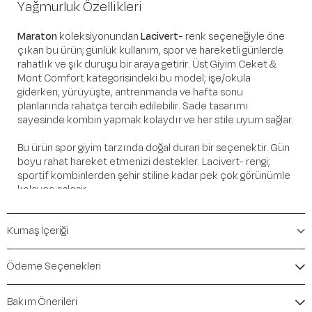
Yağmurluk Özellikleri
Maraton
koleksiyonundan
Lacivert-
renk seçeneğiyle öne
çıkan bu ürün; günlük kullanım, spor ve hareketli günlerde
rahatlık ve şık duruşu bir araya getirir. Üst Giyim Ceket &
Mont Comfort kategorisindeki bu model; işe/okula
giderken, yürüyüşte, antrenmanda ve hafta sonu
planlarında rahatça tercih edilebilir. Sade tasarımı
sayesinde kombin yapmak kolaydır ve her stile uyum sağlar.
Bu ürün spor giyim tarzında doğal duran bir seçenektir. Gün
boyu rahat hareket etmenizi destekler. Lacivert- rengi;
sportif kombinlerden şehir stiline kadar pek çok görünümle
kolayca eşleşir.
Öne Çıkan Detaylar
Kumaş İçeriği
Marka:
Maraton
Renk:
Lacivert-
Ödeme Seçenekleri
Ürün Niteliği:
Üst Giyim Ceket & Mont Comfort
İçerik / Bileşen:
%100 Polyester
Bakım Önerileri
Kalıp / Form:
Comfort