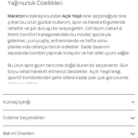
Yağmurluk Özellikleri
Maraton
koleksiyonundan
Açık Yeşil
renk seçeneğiyle öne
çıkan bu ürün; günlük kullanım, spor ve hareketli günlerde
rahatlık ve şık duruşu bir araya getirir. Üst Giyim Ceket &
Mont Comfort kategorisindeki bu model; işe/okula
giderken, yürüyüşte, antrenmanda ve hafta sonu
planlarında rahatça tercih edilebilir. Sade tasarımı
sayesinde kombin yapmak kolaydır ve her stile uyum sağlar.
Bu ürün spor giyim tarzında doğal duran bir seçenektir. Gün
boyu rahat hareket etmenizi destekler. Açık Yeşil rengi;
sportif kombinlerden şehir stiline kadar pek çok görünümle
kolayca eşleşir.
Öne Çıkan Detaylar
Kumaş İçeriği
Marka:
Maraton
Renk:
Açık Yeşil
Ödeme Seçenekleri
Ürün Niteliği:
Üst Giyim Ceket & Mont Comfort
İçerik / Bileşen:
%100 Polyester
Bakım Önerileri
Kalıp / Form:
Comfort