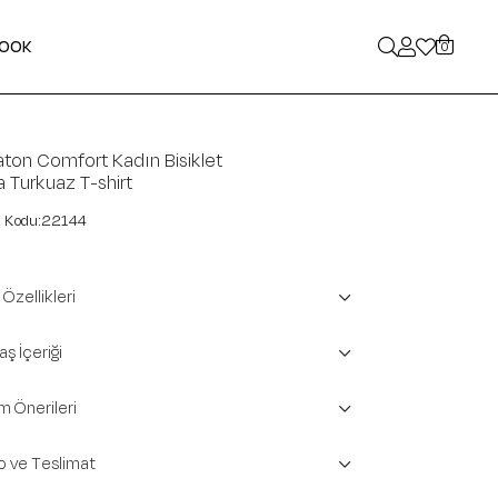
LOOK
0
ton Comfort Kadın Bisiklet
 Turkuaz T-shirt
22144
Özellikleri
ş İçeriği
m Önerileri
o ve Teslimat