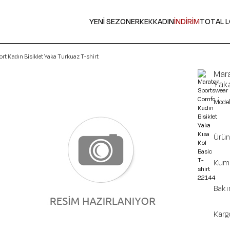
YENİ SEZON
ERKEK
KADIN
İNDİRİM
TOTAL 
t Kadın Bisiklet Yaka Turkuaz T-shirt
Mara
Yaka
Ürün 
Kuma
Bakı
Karg