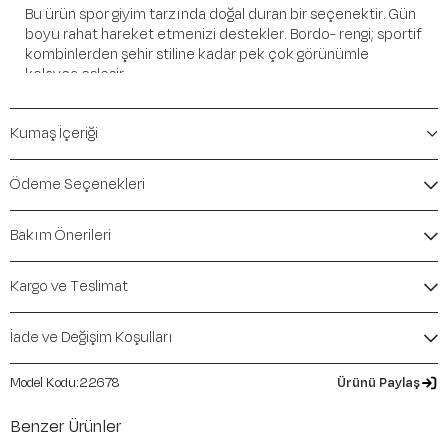
Bu ürün spor giyim tarzında doğal duran bir seçenektir. Gün
boyu rahat hareket etmenizi destekler. Bordo- rengi; sportif
kombinlerden şehir stiline kadar pek çok görünümle
kolayca eşleşir.
Öne Çıkan Detaylar
Kumaş İçeriği
Marka:
Maraton
Renk:
Bordo-
Ödeme Seçenekleri
Ürün Niteliği:
Üst Giyim Kapüşonlu Üst ve Sweatshirt
Comfort
Bakım Önerileri
İçerik / Bileşen:
%85 Cotton %15 Polyester
Kalıp / Form:
Comfort
Mevsim:
Sonbahar-Kış
Kargo ve Teslimat
İade ve Değişim Koşulları
22678
Ürünü Paylaş
Benzer Ürünler