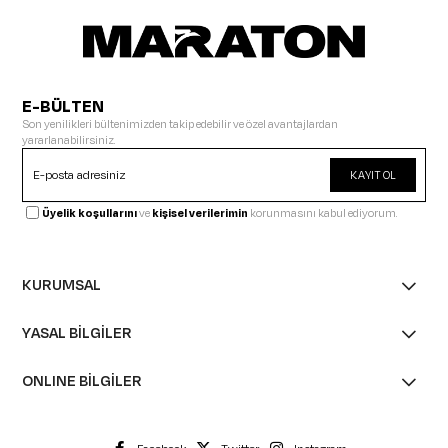
E-BÜLTEN
Son yenilikleri bültenimizden takip edebilir ve özel avantajlardan
yararlanabilirsiniz.
KAYIT OL
Üyelik koşullarını
ve
kişisel verilerimin
korunmasını kabul ediyorum.
KURUMSAL
YASAL BİLGİLER
ONLINE BİLGİLER